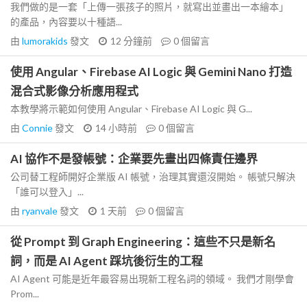
我們做的是一套「上傳一張孩子的照片，就寫出並畫出一本繪本」
的產品，內容要以十種語...
由
lumorakids
發文
12 分鐘前
0
個留言
使用 Angular、Firebase AI Logic 與 Gemini Nano 打造
混合式影像分析應用程式
本教學將示範如何使用 Angular、Firebase AI Logic 與 G...
由
Connie
發文
14 小時前
0
個留言
AI 協作不是發帳號：企業要先畫出四條責任邊界
公司替工程師開好企業版 AI 帳號，治理其實還沒開始。 帳號只解決
「誰可以登入」...
由
ryanvale
發文
1 天前
0
個留言
從 Prompt 到 Graph Engineering：這些不只是新名
詞，而是 AI Agent 踩坑後衍生的工程
AI Agent 可能是近年最容易出現新工程名詞的領域。 我們才剛學會
Prom...