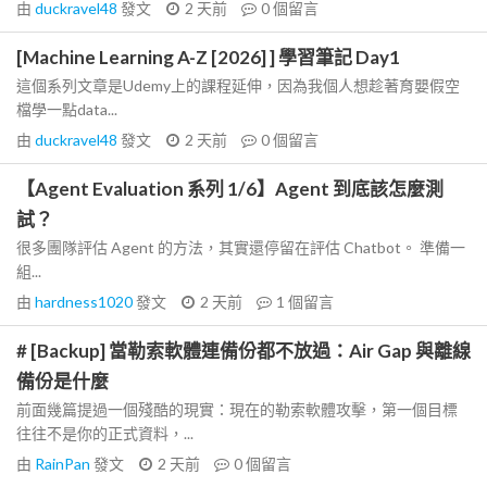
由
duckravel48
發文
2 天前
0
個留言
[Machine Learning A-Z [2026] ] 學習筆記 Day1
這個系列文章是Udemy上的課程延伸，因為我個人想趁著育嬰假空
檔學一點data...
由
duckravel48
發文
2 天前
0
個留言
【Agent Evaluation 系列 1/6】Agent 到底該怎麼測
試？
很多團隊評估 Agent 的方法，其實還停留在評估 Chatbot。 準備一
組...
由
hardness1020
發文
2 天前
1
個留言
# [Backup] 當勒索軟體連備份都不放過：Air Gap 與離線
備份是什麼
前面幾篇提過一個殘酷的現實：現在的勒索軟體攻擊，第一個目標
往往不是你的正式資料，...
由
RainPan
發文
2 天前
0
個留言