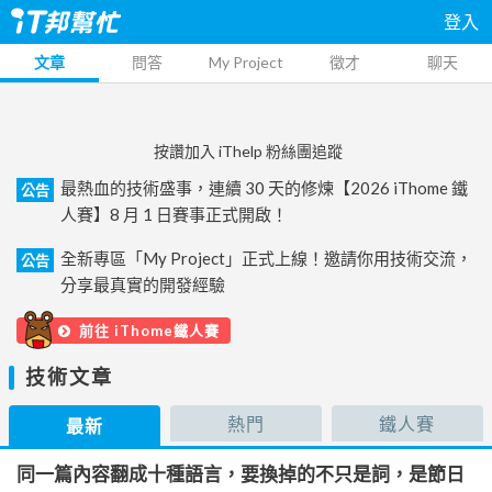
登入
文章
問答
My Project
徵才
聊天
按讚加入 iThelp 粉絲團追蹤
最熱血的技術盛事，連續 30 天的修煉【2026 iThome 鐵
公告
人賽】8 月 1 日賽事正式開啟！
全新專區「My Project」正式上線！邀請你用技術交流，
公告
分享最真實的開發經驗
前往 iThome鐵人賽
技術文章
熱門
鐵人賽
最新
同一篇內容翻成十種語言，要換掉的不只是詞，是節日