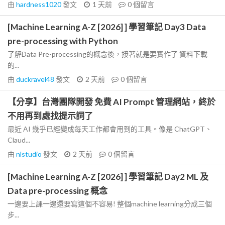
由
hardness1020
發文
1 天前
0
個留言
[Machine Learning A-Z [2026] ] 學習筆記 Day3 Data
pre-processing with Python
了解Data Pre-processing的概念後，接著就是要實作了 資料下載
的...
由
duckravel48
發文
2 天前
0
個留言
【分享】台灣團隊開發 免費 AI Prompt 管理網站，終於
不用再到處找提示詞了
最近 AI 幾乎已經變成每天工作都會用到的工具。像是 ChatGPT、
Claud...
由
nlstudio
發文
2 天前
0
個留言
[Machine Learning A-Z [2026] ] 學習筆記 Day2 ML 及
Data pre-processing 概念
一邊要上課一邊還要寫這個不容易! 整個machine learning分成三個
步...