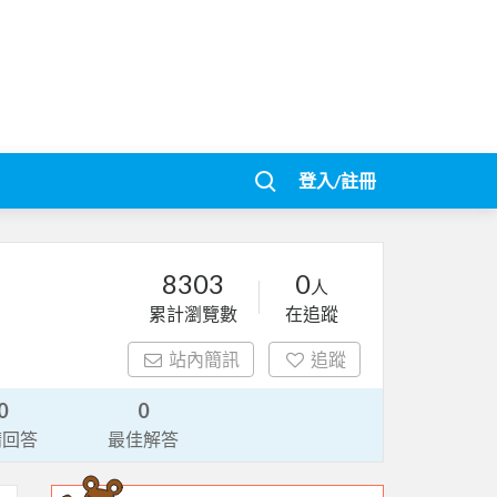
登入/註冊
8303
0
人
累計瀏覽數
在追蹤
站內簡訊
追蹤
0
0
請回答
最佳解答