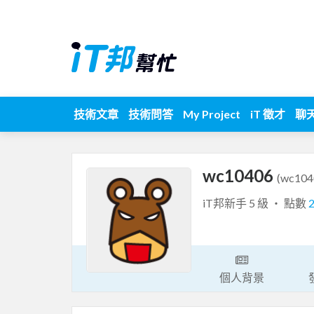
技術文章
技術問答
My Project
iT 徵才
聊
wc10406
(wc104
iT邦新手 5 級 ‧ 點數
個人背景