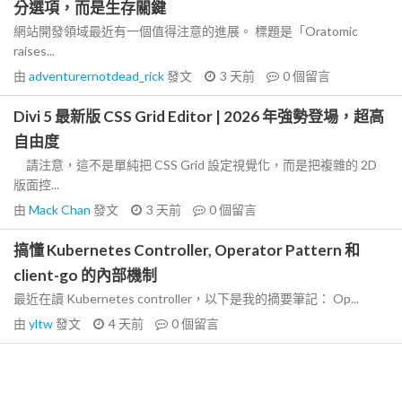
分選項，而是生存關鍵
網站開發領域最近有一個值得注意的進展。 標題是「Oratomic
raises...
由
adventurernotdead_rick
發文
3 天前
0
個留言
Divi 5 最新版 CSS Grid Editor | 2026 年強勢登場，超高
自由度
請注意，這不是單純把 CSS Grid 設定視覺化，而是把複雜的 2D
版面控...
由
Mack Chan
發文
3 天前
0
個留言
搞懂 Kubernetes Controller, Operator Pattern 和
client-go 的內部機制
最近在讀 Kubernetes controller，以下是我的摘要筆記： Op...
由
yltw
發文
4 天前
0
個留言