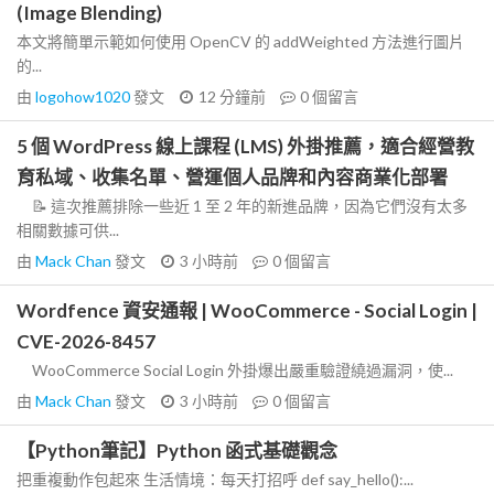
(Image Blending)
本文將簡單示範如何使用 OpenCV 的 addWeighted 方法進行圖片
的...
由
logohow1020
發文
12 分鐘前
0
個留言
5 個 WordPress 線上課程 (LMS) 外掛推薦，適合經營教
育私域、收集名單、營運個人品牌和內容商業化部署
📝 這次推薦排除一些近 1 至 2 年的新進品牌，因為它們沒有太多
相關數據可供...
由
Mack Chan
發文
3 小時前
0
個留言
Wordfence 資安通報 | WooCommerce - Social Login |
CVE-2026-8457
WooCommerce Social Login 外掛爆出嚴重驗證繞過漏洞，使...
由
Mack Chan
發文
3 小時前
0
個留言
【Python筆記】Python 函式基礎觀念
把重複動作包起來 生活情境：每天打招呼 def say_hello():...