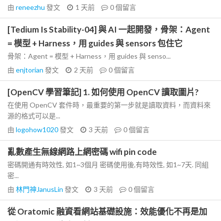
由
reneezhu
發文
1 天前
0
個留言
[Tedium Is Stability-04] 與 AI 一起開發，骨架：Agent
= 模型 + Harness，用 guides 與 sensors 包住它
骨架：Agent = 模型 + Harness，用 guides 與 senso...
由
enjtorian
發文
2 天前
0
個留言
[OpenCV 學習筆記] 1. 如何使用 OpenCV 讀取圖片?
在使用 OpenCV 套件時，最重要的第一步就是讀取資料，而資料來
源的格式可以是...
由
logohow1020
發文
3 天前
0
個留言
亂數產生無線網路上網密碼 wifi pin code
密碼開通有時效性, 如1~3個月 密碼使用後,有時效性, 如1~7天. 同組
密...
由
林門神JanusLin
發文
3 天前
0
個留言
從 Oratomic 融資看網站基礎設施：效能優化不再是加