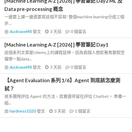
[Machine Learning A-Z [2026] ] 學習筆記 Day2 ML 及
Data pre-processing 概念
一邊要上課一邊還要寫這個不容易! 整個machine learning分成三個
步...
由
duckravel48
發文
3 天前
0
個留言
[Machine Learning A-Z [2026] ] 學習筆記 Day1
這個系列文章是Udemy上的課程延伸，因為我個人想趁著育嬰假空
檔學一點data...
由
duckravel48
發文
3 天前
0
個留言
【Agent Evaluation 系列 1/6】Agent 到底該怎麼測
試？
很多團隊評估 Agent 的方法，其實還停留在評估 Chatbot。 準備一
組...
由
hardness1020
發文
3 天前
1
個留言