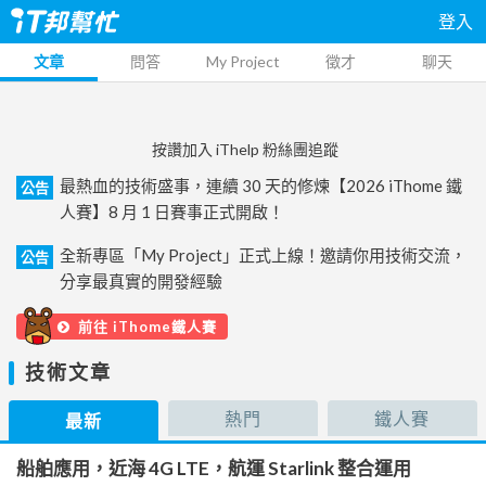
登入
文章
問答
My Project
徵才
聊天
按讚加入 iThelp 粉絲團追蹤
最熱血的技術盛事，連續 30 天的修煉【2026 iThome 鐵
公告
人賽】8 月 1 日賽事正式開啟！
全新專區「My Project」正式上線！邀請你用技術交流，
公告
分享最真實的開發經驗
前往 iThome鐵人賽
技術文章
熱門
鐵人賽
最新
船舶應用，近海 4G LTE，航運 Starlink 整合運用