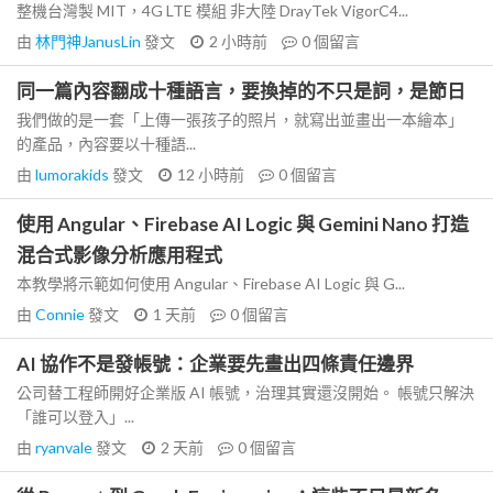
整機台灣製 MIT，4G LTE 模組 非大陸 DrayTek VigorC4...
由
林門神JanusLin
發文
2 小時前
0
個留言
同一篇內容翻成十種語言，要換掉的不只是詞，是節日
我們做的是一套「上傳一張孩子的照片，就寫出並畫出一本繪本」
的產品，內容要以十種語...
由
lumorakids
發文
12 小時前
0
個留言
使用 Angular、Firebase AI Logic 與 Gemini Nano 打造
混合式影像分析應用程式
本教學將示範如何使用 Angular、Firebase AI Logic 與 G...
由
Connie
發文
1 天前
0
個留言
AI 協作不是發帳號：企業要先畫出四條責任邊界
公司替工程師開好企業版 AI 帳號，治理其實還沒開始。 帳號只解決
「誰可以登入」...
由
ryanvale
發文
2 天前
0
個留言