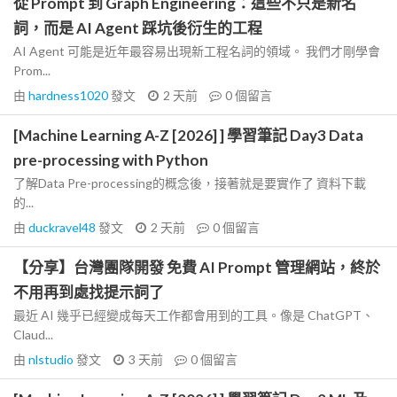
從 Prompt 到 Graph Engineering：這些不只是新名
詞，而是 AI Agent 踩坑後衍生的工程
AI Agent 可能是近年最容易出現新工程名詞的領域。 我們才剛學會
Prom...
由
hardness1020
發文
2 天前
0
個留言
[Machine Learning A-Z [2026] ] 學習筆記 Day3 Data
pre-processing with Python
了解Data Pre-processing的概念後，接著就是要實作了 資料下載
的...
由
duckravel48
發文
2 天前
0
個留言
【分享】台灣團隊開發 免費 AI Prompt 管理網站，終於
不用再到處找提示詞了
最近 AI 幾乎已經變成每天工作都會用到的工具。像是 ChatGPT、
Claud...
由
nlstudio
發文
3 天前
0
個留言