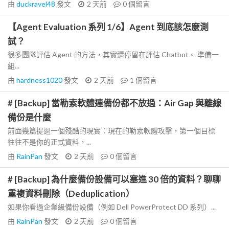
由
duckravel48
發文
2 天前
0
個留言
【Agent Evaluation 系列 1/6】Agent 到底該怎麼測
試？
很多團隊評估 Agent 的方法，其實還停留在評估 Chatbot。 準備一
組...
由
hardness1020
發文
2 天前
1
個留言
# [Backup] 當勒索軟體連備份都不放過：Air Gap 與離線
備份是什麼
前面幾篇提過一個殘酷的現實：現在的勒索軟體攻擊，第一個目標
往往不是你的正式資料，...
由
RainPan
發文
2 天前
0
個留言
# [Backup] 為什麼備份設備可以塞進 30 倍的資料？聊聊
重複資料刪除（Deduplication）
如果你看過企業級備份設備（例如 Dell PowerProtect DD 系列）...
由
RainPan
發文
2 天前
0
個留言