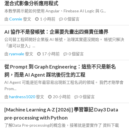
混合式影像分析應用程式
本教學將示範如何使用 Angular、Firebase AI Logic 與 G...
由
Connie
發文
1 小時前
0
個留言
AI 協作不是發帳號：企業要先畫出四條責任邊界
公司替工程師開好企業版 AI 帳號，治理其實還沒開始。 帳號只解決
「誰可以登入」...
由
ryanvale
發文
17 小時前
0
個留言
從 Prompt 到 Graph Engineering：這些不只是新名
詞，而是 AI Agent 踩坑後衍生的工程
AI Agent 可能是近年最容易出現新工程名詞的領域。 我們才剛學會
Prom...
由
hardness1020
發文
20 小時前
0
個留言
[Machine Learning A-Z [2026] ] 學習筆記 Day3 Data
pre-processing with Python
了解Data Pre-processing的概念後，接著就是要實作了 資料下載