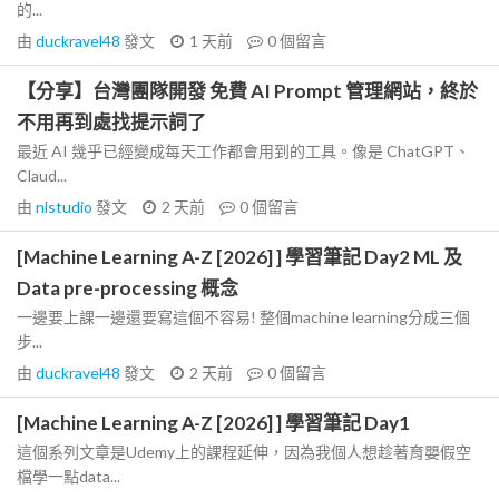
的...
由
duckravel48
發文
1 天前
0
個留言
【分享】台灣團隊開發 免費 AI Prompt 管理網站，終於
不用再到處找提示詞了
最近 AI 幾乎已經變成每天工作都會用到的工具。像是 ChatGPT、
Claud...
由
nlstudio
發文
2 天前
0
個留言
[Machine Learning A-Z [2026] ] 學習筆記 Day2 ML 及
Data pre-processing 概念
一邊要上課一邊還要寫這個不容易! 整個machine learning分成三個
步...
由
duckravel48
發文
2 天前
0
個留言
[Machine Learning A-Z [2026] ] 學習筆記 Day1
這個系列文章是Udemy上的課程延伸，因為我個人想趁著育嬰假空
檔學一點data...