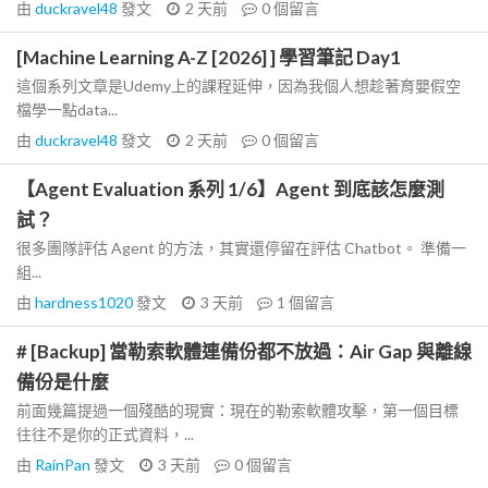
由
duckravel48
發文
2 天前
0
個留言
[Machine Learning A-Z [2026] ] 學習筆記 Day1
這個系列文章是Udemy上的課程延伸，因為我個人想趁著育嬰假空
檔學一點data...
由
duckravel48
發文
2 天前
0
個留言
【Agent Evaluation 系列 1/6】Agent 到底該怎麼測
試？
很多團隊評估 Agent 的方法，其實還停留在評估 Chatbot。 準備一
組...
由
hardness1020
發文
3 天前
1
個留言
# [Backup] 當勒索軟體連備份都不放過：Air Gap 與離線
備份是什麼
前面幾篇提過一個殘酷的現實：現在的勒索軟體攻擊，第一個目標
往往不是你的正式資料，...
由
RainPan
發文
3 天前
0
個留言