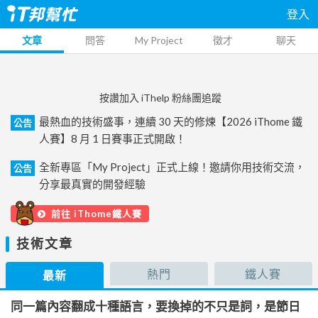
登入
文章
問答
My Project
徵才
聊天
按讚加入 iThelp 粉絲團追蹤
最熱血的技術盛事，連續 30 天的修煉【2026 iThome 鐵
公告
人賽】8 月 1 日賽事正式開啟！
全新專區「My Project」正式上線！邀請你用技術交流，
公告
分享最真實的開發經驗
前往 iThome鐵人賽
技術文章
熱門
鐵人賽
最新
同一篇內容翻成十種語言，要換掉的不只是詞，是節日