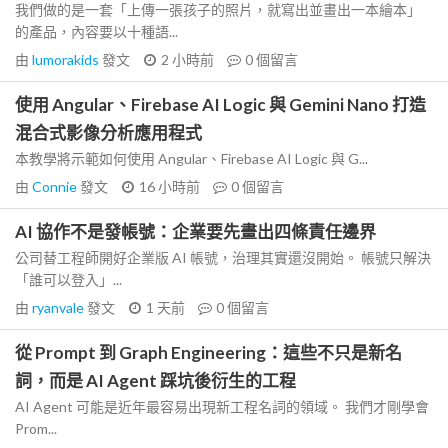
我們做的是一套「上傳一張孩子的照片，就寫出並畫出一本繪本」
的產品，內容要以十種語...
由
lumorakids
發文
2 小時前
0
個留言
使用 Angular、Firebase AI Logic 與 Gemini Nano 打造
混合式影像分析應用程式
本教學將示範如何使用 Angular、Firebase AI Logic 與 G...
由
Connie
發文
16 小時前
0
個留言
AI 協作不是發帳號：企業要先畫出四條責任邊界
公司替工程師開好企業版 AI 帳號，治理其實還沒開始。 帳號只解決
「誰可以登入」...
由
ryanvale
發文
1 天前
0
個留言
從 Prompt 到 Graph Engineering：這些不只是新名
詞，而是 AI Agent 踩坑後衍生的工程
AI Agent 可能是近年最容易出現新工程名詞的領域。 我們才剛學會
Prom...