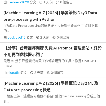
由
hardness1020
發文
1 天前
0
個留言
[Machine Learning A-Z [2026] ] 學習筆記 Day3 Data
pre-processing with Python
了解Data Pre-processing的概念後，接著就是要實作了 資料下載
的...
由
duckravel48
發文
2 天前
0
個留言
【分享】台灣團隊開發 免費 AI Prompt 管理網站，終於
不用再到處找提示詞了
最近 AI 幾乎已經變成每天工作都會用到的工具。像是 ChatGPT、
Claud...
由
nlstudio
發文
2 天前
0
個留言
[Machine Learning A-Z [2026] ] 學習筆記 Day2 ML 及
Data pre-processing 概念
一邊要上課一邊還要寫這個不容易! 整個machine learning分成三個
步...