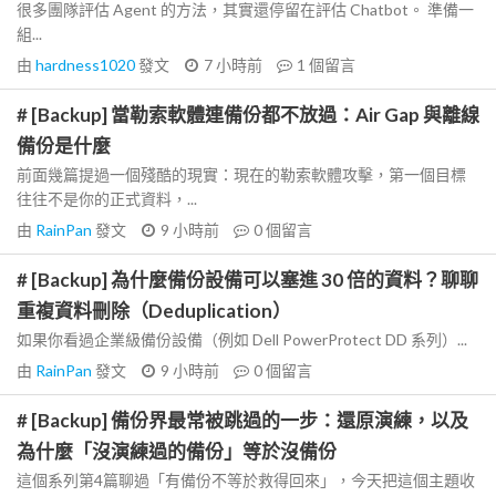
很多團隊評估 Agent 的方法，其實還停留在評估 Chatbot。 準備一
組...
由
hardness1020
發文
7 小時前
1
個留言
# [Backup] 當勒索軟體連備份都不放過：Air Gap 與離線
備份是什麼
前面幾篇提過一個殘酷的現實：現在的勒索軟體攻擊，第一個目標
往往不是你的正式資料，...
由
RainPan
發文
9 小時前
0
個留言
# [Backup] 為什麼備份設備可以塞進 30 倍的資料？聊聊
重複資料刪除（Deduplication）
如果你看過企業級備份設備（例如 Dell PowerProtect DD 系列）...
由
RainPan
發文
9 小時前
0
個留言
# [Backup] 備份界最常被跳過的一步：還原演練，以及
為什麼「沒演練過的備份」等於沒備份
這個系列第4篇聊過「有備份不等於救得回來」，今天把這個主題收