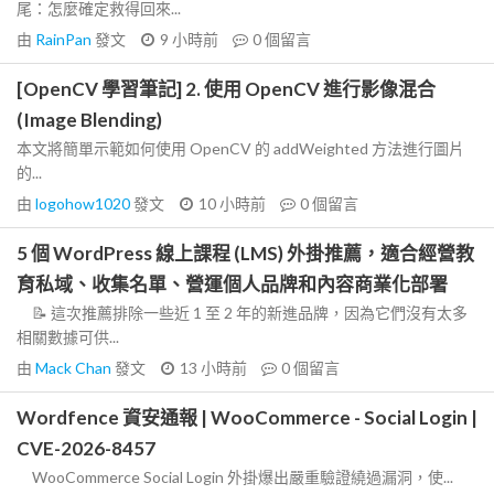
尾：怎麼確定救得回來...
由
RainPan
發文
9 小時前
0
個留言
[OpenCV 學習筆記] 2. 使用 OpenCV 進行影像混合
(Image Blending)
本文將簡單示範如何使用 OpenCV 的 addWeighted 方法進行圖片
的...
由
logohow1020
發文
10 小時前
0
個留言
5 個 WordPress 線上課程 (LMS) 外掛推薦，適合經營教
育私域、收集名單、營運個人品牌和內容商業化部署
📝 這次推薦排除一些近 1 至 2 年的新進品牌，因為它們沒有太多
相關數據可供...
由
Mack Chan
發文
13 小時前
0
個留言
Wordfence 資安通報 | WooCommerce - Social Login |
CVE-2026-8457
WooCommerce Social Login 外掛爆出嚴重驗證繞過漏洞，使...