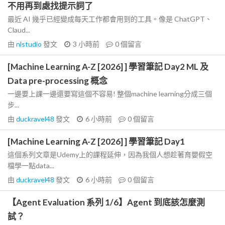
不用再到處找提示詞了
最近 AI 幾乎已經變成每天工作都會用到的工具。像是 ChatGPT、
Claud...
由
nlstudio
發文
3 小時前
0
個留言
[Machine Learning A-Z [2026] ] 學習筆記 Day2 ML 及
Data pre-processing 概念
一邊要上課一邊還要寫這個不容易! 整個machine learning分成三個
步...
由
duckravel48
發文
6 小時前
0
個留言
[Machine Learning A-Z [2026] ] 學習筆記 Day1
這個系列文章是Udemy上的課程延伸，因為我個人想趁著育嬰假空
檔學一點data...
由
duckravel48
發文
6 小時前
0
個留言
【Agent Evaluation 系列 1/6】Agent 到底該怎麼測
試？