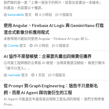
我們做的是一套「上傳一張孩子的照片，就寫出並畫出一本繪本」
的產品，內容要以十種語...
由
lumorakids
發文
6 小時前
0
個留言
使用 Angular、Firebase AI Logic 與 Gemini Nano 打造
混合式影像分析應用程式
本教學將示範如何使用 Angular、Firebase AI Logic 與 G...
由
Connie
發文
20 小時前
0
個留言
AI 協作不是發帳號：企業要先畫出四條責任邊界
公司替工程師開好企業版 AI 帳號，治理其實還沒開始。 帳號只解決
「誰可以登入」...
由
ryanvale
發文
1 天前
0
個留言
從 Prompt 到 Graph Engineering：這些不只是新名
詞，而是 AI Agent 踩坑後衍生的工程
AI Agent 可能是近年最容易出現新工程名詞的領域。 我們才剛學會
Prom...