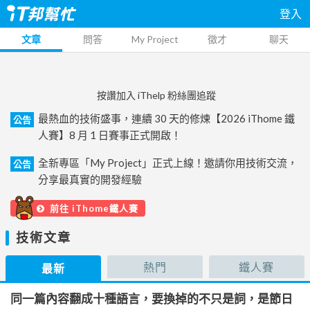
登入
文章
問答
My Project
徵才
聊天
按讚加入 iThelp 粉絲團追蹤
最熱血的技術盛事，連續 30 天的修煉【2026 iThome 鐵
公告
人賽】8 月 1 日賽事正式開啟！
全新專區「My Project」正式上線！邀請你用技術交流，
公告
分享最真實的開發經驗
前往 iThome鐵人賽
技術文章
熱門
鐵人賽
最新
同一篇內容翻成十種語言，要換掉的不只是詞，是節日