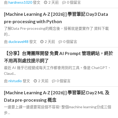
由
hardness1020
發文
2 天前
0
個留言
[Machine Learning A-Z [2026] ] 學習筆記 Day3 Data
pre-processing with Python
了解Data Pre-processing的概念後，接著就是要實作了 資料下載
的...
由
duckravel48
發文
2 天前
0
個留言
【分享】台灣團隊開發 免費 AI Prompt 管理網站，終於
不用再到處找提示詞了
最近 AI 幾乎已經變成每天工作都會用到的工具。像是 ChatGPT、
Claud...
由
nlstudio
發文
2 天前
0
個留言
[Machine Learning A-Z [2026] ] 學習筆記 Day2 ML 及
Data pre-processing 概念
一邊要上課一邊還要寫這個不容易! 整個machine learning分成三個
步...