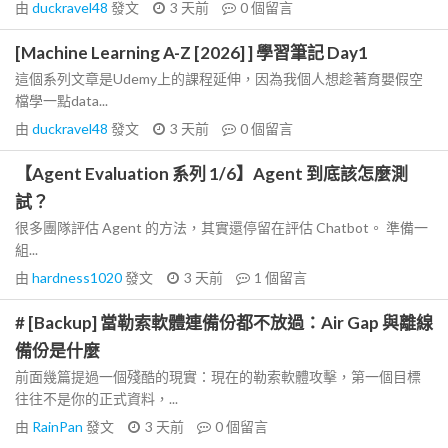
由
duckravel48
發文
3 天前
0
個留言
[Machine Learning A-Z [2026] ] 學習筆記 Day1
這個系列文章是Udemy上的課程延伸，因為我個人想趁著育嬰假空
檔學一點data...
由
duckravel48
發文
3 天前
0
個留言
【Agent Evaluation 系列 1/6】Agent 到底該怎麼測
試？
很多團隊評估 Agent 的方法，其實還停留在評估 Chatbot。 準備一
組...
由
hardness1020
發文
3 天前
1
個留言
# [Backup] 當勒索軟體連備份都不放過：Air Gap 與離線
備份是什麼
前面幾篇提過一個殘酷的現實：現在的勒索軟體攻擊，第一個目標
往往不是你的正式資料，...
由
RainPan
發文
3 天前
0
個留言