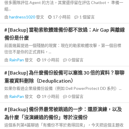
很多團隊評估 Agent 的方法，其實還停留在評估 Chatbot。 準備一
組...
由
hardness1020
發文
17 小時前
1
個留言
# [Backup] 當勒索軟體連備份都不放過：Air Gap 與離線
備份是什麼
前面幾篇提過一個殘酷的現實：現在的勒索軟體攻擊，第一個目標
往往不是你的正式資料，...
由
RainPan
發文
19 小時前
0
個留言
# [Backup] 為什麼備份設備可以塞進 30 倍的資料？聊聊
重複資料刪除（Deduplication）
如果你看過企業級備份設備（例如 Dell PowerProtect DD 系列）...
由
RainPan
發文
19 小時前
0
個留言
# [Backup] 備份界最常被跳過的一步：還原演練，以及
為什麼「沒演練過的備份」等於沒備份
這個系列第4篇聊過「有備份不等於救得回來」，今天把這個主題收