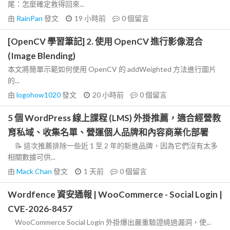
尾：怎麼確定救得回來...
由
RainPan
發文
19 小時前
0
個留言
[OpenCV 學習筆記] 2. 使用 OpenCV 進行影像混合
(Image Blending)
本文將簡單示範如何使用 OpenCV 的 addWeighted 方法進行圖片
的...
由
logohow1020
發文
20 小時前
0
個留言
5 個 WordPress 線上課程 (LMS) 外掛推薦，適合經營教
育私域、收集名單、營運個人品牌和內容商業化部署
📝 這次推薦排除一些近 1 至 2 年的新進品牌，因為它們沒有太多
相關數據可供...
由
Mack Chan
發文
1 天前
0
個留言
Wordfence 資安通報 | WooCommerce - Social Login |
CVE-2026-8457
WooCommerce Social Login 外掛爆出嚴重驗證繞過漏洞，使...