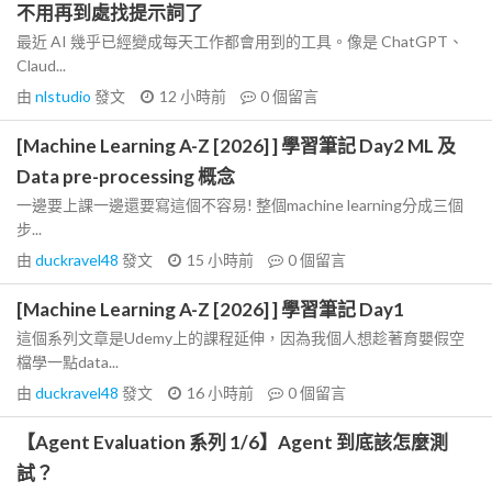
不用再到處找提示詞了
最近 AI 幾乎已經變成每天工作都會用到的工具。像是 ChatGPT、
Claud...
由
nlstudio
發文
12 小時前
0
個留言
[Machine Learning A-Z [2026] ] 學習筆記 Day2 ML 及
Data pre-processing 概念
一邊要上課一邊還要寫這個不容易! 整個machine learning分成三個
步...
由
duckravel48
發文
15 小時前
0
個留言
[Machine Learning A-Z [2026] ] 學習筆記 Day1
這個系列文章是Udemy上的課程延伸，因為我個人想趁著育嬰假空
檔學一點data...
由
duckravel48
發文
16 小時前
0
個留言
【Agent Evaluation 系列 1/6】Agent 到底該怎麼測
試？