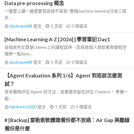
Data pre-processing 概念
一邊要上課一邊還要寫這個不容易! 整個machine learning分成三個
步...
由
duckravel48
發文
1 天前
0
個留言
[Machine Learning A-Z [2026] ] 學習筆記 Day1
這個系列文章是Udemy上的課程延伸，因為我個人想趁著育嬰假空
檔學一點data...
由
duckravel48
發文
1 天前
0
個留言
【Agent Evaluation 系列 1/6】Agent 到底該怎麼測
試？
很多團隊評估 Agent 的方法，其實還停留在評估 Chatbot。 準備一
組...
由
hardness1020
發文
1 天前
1
個留言
# [Backup] 當勒索軟體連備份都不放過：Air Gap 與離線
備份是什麼