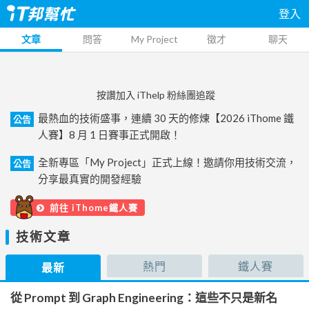
登入
文章
問答
My Project
徵才
聊天
按讚加入 iThelp 粉絲團追蹤
最熱血的技術盛事，連續 30 天的修煉【2026 iThome 鐵
公告
人賽】8 月 1 日賽事正式開啟！
全新專區「My Project」正式上線！邀請你用技術交流，
公告
分享最真實的開發經驗
前往 iThome鐵人賽
技術文章
熱門
鐵人賽
最新
從 Prompt 到 Graph Engineering：這些不只是新名