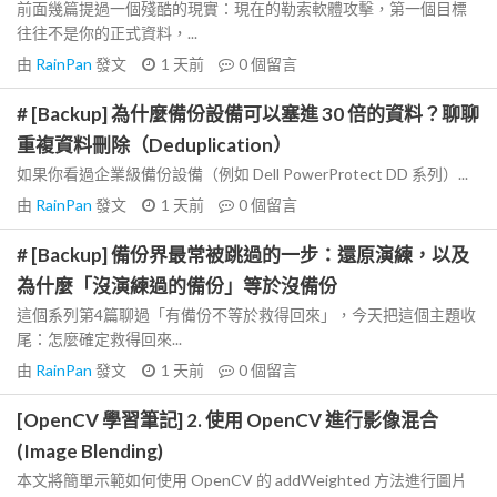
前面幾篇提過一個殘酷的現實：現在的勒索軟體攻擊，第一個目標
往往不是你的正式資料，...
由
RainPan
發文
1 天前
0
個留言
# [Backup] 為什麼備份設備可以塞進 30 倍的資料？聊聊
重複資料刪除（Deduplication）
如果你看過企業級備份設備（例如 Dell PowerProtect DD 系列）...
由
RainPan
發文
1 天前
0
個留言
# [Backup] 備份界最常被跳過的一步：還原演練，以及
為什麼「沒演練過的備份」等於沒備份
這個系列第4篇聊過「有備份不等於救得回來」，今天把這個主題收
尾：怎麼確定救得回來...
由
RainPan
發文
1 天前
0
個留言
[OpenCV 學習筆記] 2. 使用 OpenCV 進行影像混合
(Image Blending)
本文將簡單示範如何使用 OpenCV 的 addWeighted 方法進行圖片