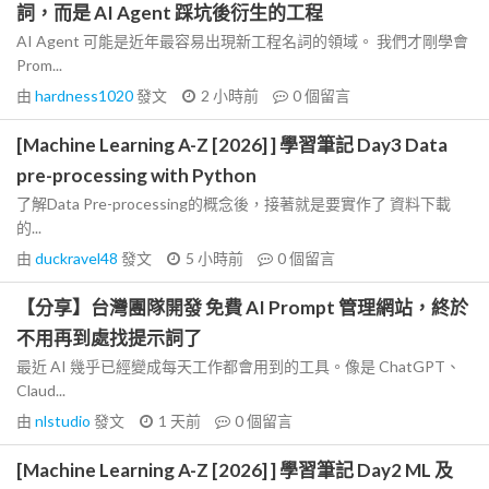
詞，而是 AI Agent 踩坑後衍生的工程
AI Agent 可能是近年最容易出現新工程名詞的領域。 我們才剛學會
Prom...
由
hardness1020
發文
2 小時前
0
個留言
[Machine Learning A-Z [2026] ] 學習筆記 Day3 Data
pre-processing with Python
了解Data Pre-processing的概念後，接著就是要實作了 資料下載
的...
由
duckravel48
發文
5 小時前
0
個留言
【分享】台灣團隊開發 免費 AI Prompt 管理網站，終於
不用再到處找提示詞了
最近 AI 幾乎已經變成每天工作都會用到的工具。像是 ChatGPT、
Claud...
由
nlstudio
發文
1 天前
0
個留言
[Machine Learning A-Z [2026] ] 學習筆記 Day2 ML 及