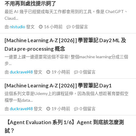
不用再到處找提示詞了
最近 AI 幾乎已經變成每天工作都會用到的工具。像是 ChatGPT、
Claud...
由
nlstudio
發文
16 小時前
0
個留言
[Machine Learning A-Z [2026] ] 學習筆記 Day2 ML 及
Data pre-processing 概念
一邊要上課一邊還要寫這個不容易! 整個machine learning分成三個
步...
由
duckravel48
發文
19 小時前
0
個留言
[Machine Learning A-Z [2026] ] 學習筆記 Day1
這個系列文章是Udemy上的課程延伸，因為我個人想趁著育嬰假空
檔學一點data...
由
duckravel48
發文
19 小時前
0
個留言
【Agent Evaluation 系列 1/6】Agent 到底該怎麼測
試？