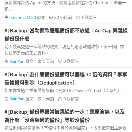
很多團隊評估 Agent 的方法，其實還停留在評估 Chatbot。 準備一
組...
由
hardness1020
發文
20 小時前
1
個留言
# [Backup] 當勒索軟體連備份都不放過：Air Gap 與離線
備份是什麼
前面幾篇提過一個殘酷的現實：現在的勒索軟體攻擊，第一個目標
往往不是你的正式資料，...
由
RainPan
發文
1 天前
0
個留言
# [Backup] 為什麼備份設備可以塞進 30 倍的資料？聊聊
重複資料刪除（Deduplication）
如果你看過企業級備份設備（例如 Dell PowerProtect DD 系列）...
由
RainPan
發文
1 天前
0
個留言
# [Backup] 備份界最常被跳過的一步：還原演練，以及
為什麼「沒演練過的備份」等於沒備份
這個系列第4篇聊過「有備份不等於救得回來」，今天把這個主題收