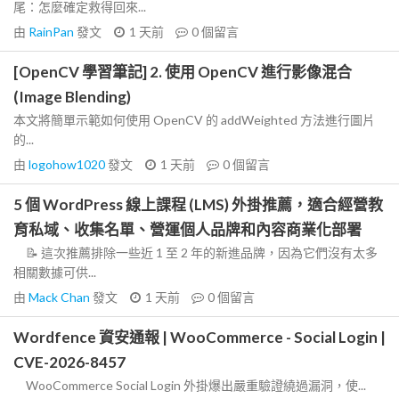
尾：怎麼確定救得回來...
由
RainPan
發文
1 天前
0
個留言
[OpenCV 學習筆記] 2. 使用 OpenCV 進行影像混合
(Image Blending)
本文將簡單示範如何使用 OpenCV 的 addWeighted 方法進行圖片
的...
由
logohow1020
發文
1 天前
0
個留言
5 個 WordPress 線上課程 (LMS) 外掛推薦，適合經營教
育私域、收集名單、營運個人品牌和內容商業化部署
📝 這次推薦排除一些近 1 至 2 年的新進品牌，因為它們沒有太多
相關數據可供...
由
Mack Chan
發文
1 天前
0
個留言
Wordfence 資安通報 | WooCommerce - Social Login |
CVE-2026-8457
WooCommerce Social Login 外掛爆出嚴重驗證繞過漏洞，使...