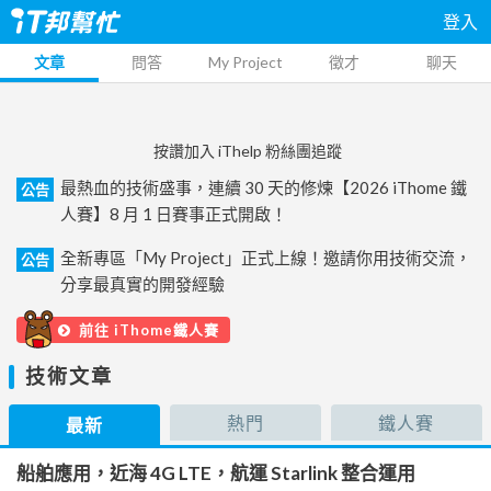
登入
文章
問答
My Project
徵才
聊天
按讚加入 iThelp 粉絲團追蹤
最熱血的技術盛事，連續 30 天的修煉【2026 iThome 鐵
公告
人賽】8 月 1 日賽事正式開啟！
全新專區「My Project」正式上線！邀請你用技術交流，
公告
分享最真實的開發經驗
前往 iThome鐵人賽
技術文章
熱門
鐵人賽
最新
船舶應用，近海 4G LTE，航運 Starlink 整合運用