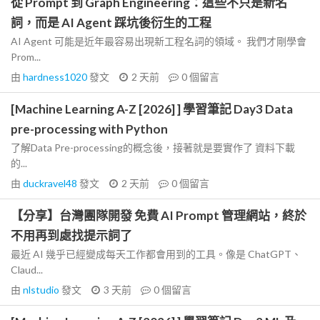
從 Prompt 到 Graph Engineering：這些不只是新名
詞，而是 AI Agent 踩坑後衍生的工程
AI Agent 可能是近年最容易出現新工程名詞的領域。 我們才剛學會
Prom...
由
hardness1020
發文
2 天前
0
個留言
[Machine Learning A-Z [2026] ] 學習筆記 Day3 Data
pre-processing with Python
了解Data Pre-processing的概念後，接著就是要實作了 資料下載
的...
由
duckravel48
發文
2 天前
0
個留言
【分享】台灣團隊開發 免費 AI Prompt 管理網站，終於
不用再到處找提示詞了
最近 AI 幾乎已經變成每天工作都會用到的工具。像是 ChatGPT、
Claud...
由
nlstudio
發文
3 天前
0
個留言