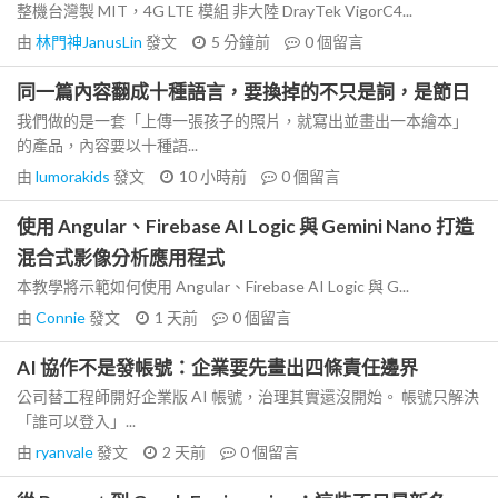
整機台灣製 MIT，4G LTE 模組 非大陸 DrayTek VigorC4...
由
林門神JanusLin
發文
5 分鐘前
0
個留言
同一篇內容翻成十種語言，要換掉的不只是詞，是節日
我們做的是一套「上傳一張孩子的照片，就寫出並畫出一本繪本」
的產品，內容要以十種語...
由
lumorakids
發文
10 小時前
0
個留言
使用 Angular、Firebase AI Logic 與 Gemini Nano 打造
混合式影像分析應用程式
本教學將示範如何使用 Angular、Firebase AI Logic 與 G...
由
Connie
發文
1 天前
0
個留言
AI 協作不是發帳號：企業要先畫出四條責任邊界
公司替工程師開好企業版 AI 帳號，治理其實還沒開始。 帳號只解決
「誰可以登入」...
由
ryanvale
發文
2 天前
0
個留言