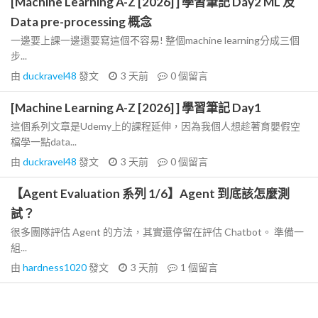
[Machine Learning A-Z [2026] ] 學習筆記 Day2 ML 及
Data pre-processing 概念
一邊要上課一邊還要寫這個不容易! 整個machine learning分成三個
步...
由
duckravel48
發文
3 天前
0
個留言
[Machine Learning A-Z [2026] ] 學習筆記 Day1
這個系列文章是Udemy上的課程延伸，因為我個人想趁著育嬰假空
檔學一點data...
由
duckravel48
發文
3 天前
0
個留言
【Agent Evaluation 系列 1/6】Agent 到底該怎麼測
試？
很多團隊評估 Agent 的方法，其實還停留在評估 Chatbot。 準備一
組...
由
hardness1020
發文
3 天前
1
個留言