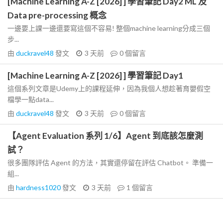
[Machine Learning A-Z [2026] ] 學習筆記 Day2 ML 及
Data pre-processing 概念
一邊要上課一邊還要寫這個不容易! 整個machine learning分成三個
步...
由
duckravel48
發文
3 天前
0
個留言
[Machine Learning A-Z [2026] ] 學習筆記 Day1
這個系列文章是Udemy上的課程延伸，因為我個人想趁著育嬰假空
檔學一點data...
由
duckravel48
發文
3 天前
0
個留言
【Agent Evaluation 系列 1/6】Agent 到底該怎麼測
試？
很多團隊評估 Agent 的方法，其實還停留在評估 Chatbot。 準備一
組...
由
hardness1020
發文
3 天前
1
個留言