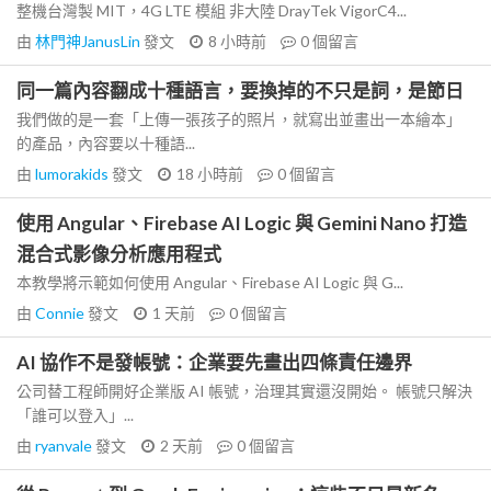
整機台灣製 MIT，4G LTE 模組 非大陸 DrayTek VigorC4...
由
林門神JanusLin
發文
8 小時前
0
個留言
同一篇內容翻成十種語言，要換掉的不只是詞，是節日
我們做的是一套「上傳一張孩子的照片，就寫出並畫出一本繪本」
的產品，內容要以十種語...
由
lumorakids
發文
18 小時前
0
個留言
使用 Angular、Firebase AI Logic 與 Gemini Nano 打造
混合式影像分析應用程式
本教學將示範如何使用 Angular、Firebase AI Logic 與 G...
由
Connie
發文
1 天前
0
個留言
AI 協作不是發帳號：企業要先畫出四條責任邊界
公司替工程師開好企業版 AI 帳號，治理其實還沒開始。 帳號只解決
「誰可以登入」...
由
ryanvale
發文
2 天前
0
個留言