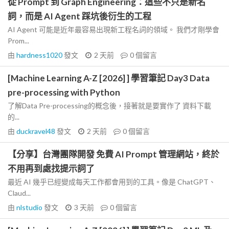
從 Prompt 到 Graph Engineering：這些不只是新名
詞，而是 AI Agent 踩坑後衍生的工程
AI Agent 可能是近年最容易出現新工程名詞的領域。 我們才剛學會
Prom...
由
hardness1020
發文
2 天前
0
個留言
[Machine Learning A-Z [2026] ] 學習筆記 Day3 Data
pre-processing with Python
了解Data Pre-processing的概念後，接著就是要實作了 資料下載
的...
由
duckravel48
發文
2 天前
0
個留言
【分享】台灣團隊開發 免費 AI Prompt 管理網站，終於
不用再到處找提示詞了
最近 AI 幾乎已經變成每天工作都會用到的工具。像是 ChatGPT、
Claud...
由
nlstudio
發文
3 天前
0
個留言