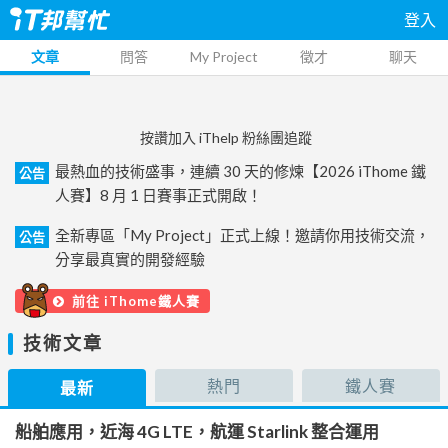
登入
文章
問答
My Project
徵才
聊天
按讚加入 iThelp 粉絲團追蹤
最熱血的技術盛事，連續 30 天的修煉【2026 iThome 鐵
公告
人賽】8 月 1 日賽事正式開啟！
全新專區「My Project」正式上線！邀請你用技術交流，
公告
分享最真實的開發經驗
前往 iThome鐵人賽
技術文章
熱門
鐵人賽
最新
船舶應用，近海 4G LTE，航運 Starlink 整合運用