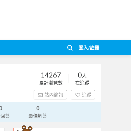
登入/註冊
14267
0
人
累計瀏覽數
在追蹤
站內簡訊
追蹤
0
0
請回答
最佳解答