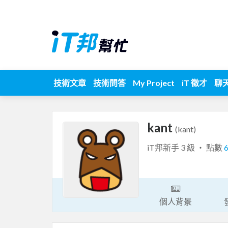
技術文章
技術問答
My Project
iT 徵才
聊
kant
(kant)
iT邦新手 3 級 ‧ 點數
個人背景