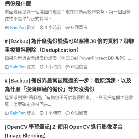
備份是什麼
前面幾篇提過一個殘酷的現實：現在的勒索軟體攻擊，第一個目標
往往不是你的正式資料，...
由
RainPan
發文
1 小時前
0
個留言
# [Backup] 為什麼備份設備可以塞進 30 倍的資料？聊聊
重複資料刪除（Deduplication）
如果你看過企業級備份設備（例如 Dell PowerProtect DD 系列）...
由
RainPan
發文
1 小時前
0
個留言
# [Backup] 備份界最常被跳過的一步：還原演練，以及
為什麼「沒演練過的備份」等於沒備份
這個系列第4篇聊過「有備份不等於救得回來」，今天把這個主題收
尾：怎麼確定救得回來...
由
RainPan
發文
1 小時前
0
個留言
[OpenCV 學習筆記] 2. 使用 OpenCV 進行影像混合
(Image Blending)