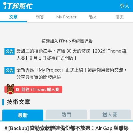
登入
文章
問答
My Project
徵才
聊天
按讚加入 iThelp 粉絲團追蹤
最熱血的技術盛事，連續 30 天的修煉【2026 iThome 鐵
公告
人賽】8 月 1 日賽事正式開啟！
全新專區「My Project」正式上線！邀請你用技術交流，
公告
分享最真實的開發經驗
前往 iThome鐵人賽
技術文章
熱門
鐵人賽
最新
# [Backup] 當勒索軟體連備份都不放過：Air Gap 與離線