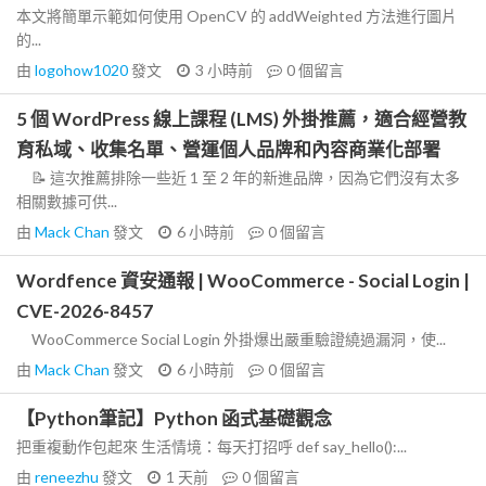
本文將簡單示範如何使用 OpenCV 的 addWeighted 方法進行圖片
的...
由
logohow1020
發文
3 小時前
0
個留言
5 個 WordPress 線上課程 (LMS) 外掛推薦，適合經營教
育私域、收集名單、營運個人品牌和內容商業化部署
📝 這次推薦排除一些近 1 至 2 年的新進品牌，因為它們沒有太多
相關數據可供...
由
Mack Chan
發文
6 小時前
0
個留言
Wordfence 資安通報 | WooCommerce - Social Login |
CVE-2026-8457
WooCommerce Social Login 外掛爆出嚴重驗證繞過漏洞，使...
由
Mack Chan
發文
6 小時前
0
個留言
【Python筆記】Python 函式基礎觀念
把重複動作包起來 生活情境：每天打招呼 def say_hello():...
由
reneezhu
發文
1 天前
0
個留言