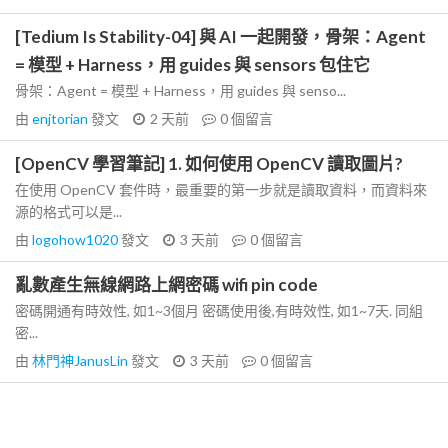
[Tedium Is Stability-04] 與 AI 一起開發，骨架：Agent
= 模型 + Harness，用 guides 與 sensors 包住它
骨架：Agent = 模型 + Harness，用 guides 與 senso...
由
enjtorian
發文
2 天前
0
個留言
[OpenCV 學習筆記] 1. 如何使用 OpenCV 讀取圖片?
在使用 OpenCV 套件時，最重要的第一步就是讀取資料，而資料來
源的格式可以是...
由
logohow1020
發文
3 天前
0
個留言
亂數產生無線網路上網密碼 wifi pin code
密碼開通有時效性, 如1~3個月 密碼使用後,有時效性, 如1~7天. 同組
密...
由
林門神JanusLin
發文
3 天前
0
個留言