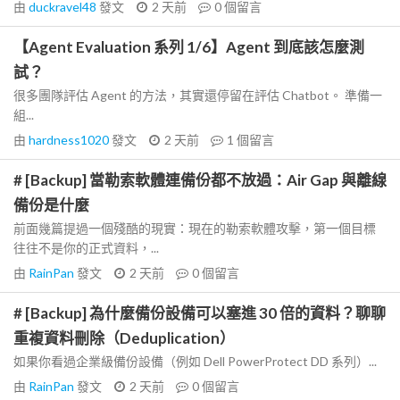
由
duckravel48
發文
2 天前
0
個留言
【Agent Evaluation 系列 1/6】Agent 到底該怎麼測
試？
很多團隊評估 Agent 的方法，其實還停留在評估 Chatbot。 準備一
組...
由
hardness1020
發文
2 天前
1
個留言
# [Backup] 當勒索軟體連備份都不放過：Air Gap 與離線
備份是什麼
前面幾篇提過一個殘酷的現實：現在的勒索軟體攻擊，第一個目標
往往不是你的正式資料，...
由
RainPan
發文
2 天前
0
個留言
# [Backup] 為什麼備份設備可以塞進 30 倍的資料？聊聊
重複資料刪除（Deduplication）
如果你看過企業級備份設備（例如 Dell PowerProtect DD 系列）...
由
RainPan
發文
2 天前
0
個留言