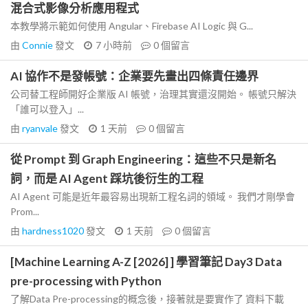
混合式影像分析應用程式
本教學將示範如何使用 Angular、Firebase AI Logic 與 G...
由
Connie
發文
7 小時前
0
個留言
AI 協作不是發帳號：企業要先畫出四條責任邊界
公司替工程師開好企業版 AI 帳號，治理其實還沒開始。 帳號只解決
「誰可以登入」...
由
ryanvale
發文
1 天前
0
個留言
從 Prompt 到 Graph Engineering：這些不只是新名
詞，而是 AI Agent 踩坑後衍生的工程
AI Agent 可能是近年最容易出現新工程名詞的領域。 我們才剛學會
Prom...
由
hardness1020
發文
1 天前
0
個留言
[Machine Learning A-Z [2026] ] 學習筆記 Day3 Data
pre-processing with Python
了解Data Pre-processing的概念後，接著就是要實作了 資料下載