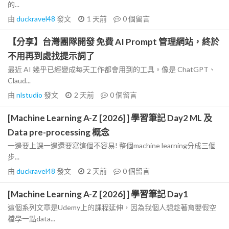
的...
由
duckravel48
發文
1 天前
0
個留言
【分享】台灣團隊開發 免費 AI Prompt 管理網站，終於
不用再到處找提示詞了
最近 AI 幾乎已經變成每天工作都會用到的工具。像是 ChatGPT、
Claud...
由
nlstudio
發文
2 天前
0
個留言
[Machine Learning A-Z [2026] ] 學習筆記 Day2 ML 及
Data pre-processing 概念
一邊要上課一邊還要寫這個不容易! 整個machine learning分成三個
步...
由
duckravel48
發文
2 天前
0
個留言
[Machine Learning A-Z [2026] ] 學習筆記 Day1
這個系列文章是Udemy上的課程延伸，因為我個人想趁著育嬰假空
檔學一點data...