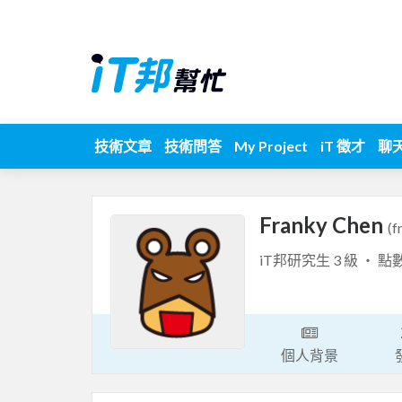
技術文章
技術問答
My Project
iT 徵才
聊
Franky Chen
(f
iT邦研究生 3 級 ‧ 點
個人背景