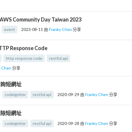
WS Community Day Taiwan 2023
event
2023-08-11
由
Franky Chen
分享
HTTP Response Code
http response code
restful api
y Chen
分享
] 查詢短網址
codeigniter
restful api
2020-09-29
由
Franky Chen
分享
] 刪除短網址
codeigniter
restful api
2020-09-28
由
Franky Chen
分享