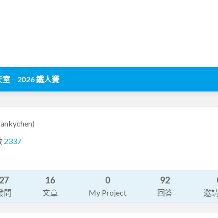
天室
2026 鐵人賽
rankychen)
數
2337
27
16
0
92
發問
文章
My Project
回答
邀