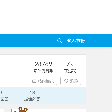
登入/註冊
28769
7
人
累計瀏覽數
在追蹤
站內簡訊
追蹤
0
13
請回答
最佳解答