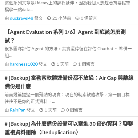
這個系列文章是Udemy上的課程延伸，因為我個人想趁著育嬰假空
檔學一點data...
由
duckravel48
發文
21 小時前
0
個留言
【Agent Evaluation 系列 1/6】Agent 到底該怎麼測
試？
很多團隊評估 Agent 的方法，其實還停留在評估 Chatbot。 準備一
組...
由
hardness1020
發文
1 天前
1
個留言
# [Backup] 當勒索軟體連備份都不放過：Air Gap 與離線
備份是什麼
前面幾篇提過一個殘酷的現實：現在的勒索軟體攻擊，第一個目標
往往不是你的正式資料，...
由
RainPan
發文
1 天前
0
個留言
# [Backup] 為什麼備份設備可以塞進 30 倍的資料？聊聊
重複資料刪除（Deduplication）