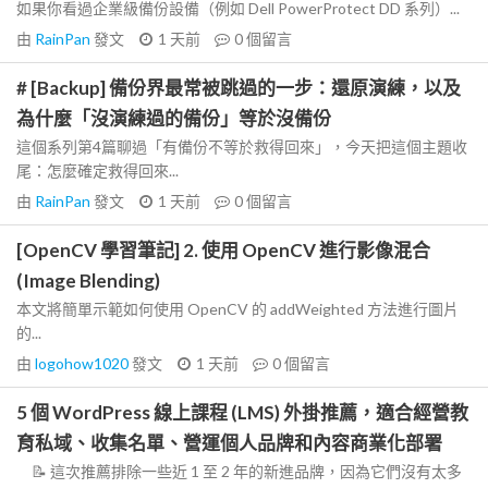
如果你看過企業級備份設備（例如 Dell PowerProtect DD 系列）...
由
RainPan
發文
1 天前
0
個留言
# [Backup] 備份界最常被跳過的一步：還原演練，以及
為什麼「沒演練過的備份」等於沒備份
這個系列第4篇聊過「有備份不等於救得回來」，今天把這個主題收
尾：怎麼確定救得回來...
由
RainPan
發文
1 天前
0
個留言
[OpenCV 學習筆記] 2. 使用 OpenCV 進行影像混合
(Image Blending)
本文將簡單示範如何使用 OpenCV 的 addWeighted 方法進行圖片
的...
由
logohow1020
發文
1 天前
0
個留言
5 個 WordPress 線上課程 (LMS) 外掛推薦，適合經營教
育私域、收集名單、營運個人品牌和內容商業化部署
📝 這次推薦排除一些近 1 至 2 年的新進品牌，因為它們沒有太多