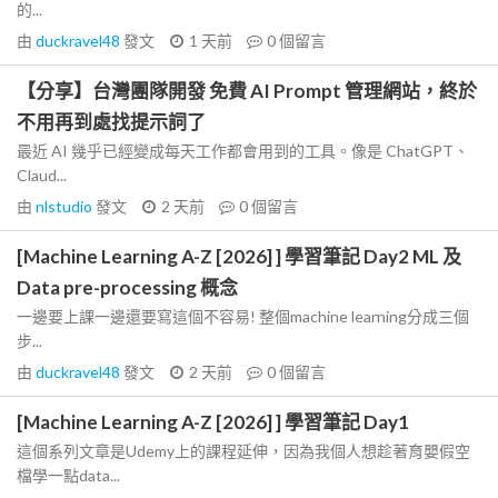
的...
由
duckravel48
發文
1 天前
0
個留言
【分享】台灣團隊開發 免費 AI Prompt 管理網站，終於
不用再到處找提示詞了
最近 AI 幾乎已經變成每天工作都會用到的工具。像是 ChatGPT、
Claud...
由
nlstudio
發文
2 天前
0
個留言
[Machine Learning A-Z [2026] ] 學習筆記 Day2 ML 及
Data pre-processing 概念
一邊要上課一邊還要寫這個不容易! 整個machine learning分成三個
步...
由
duckravel48
發文
2 天前
0
個留言
[Machine Learning A-Z [2026] ] 學習筆記 Day1
這個系列文章是Udemy上的課程延伸，因為我個人想趁著育嬰假空
檔學一點data...