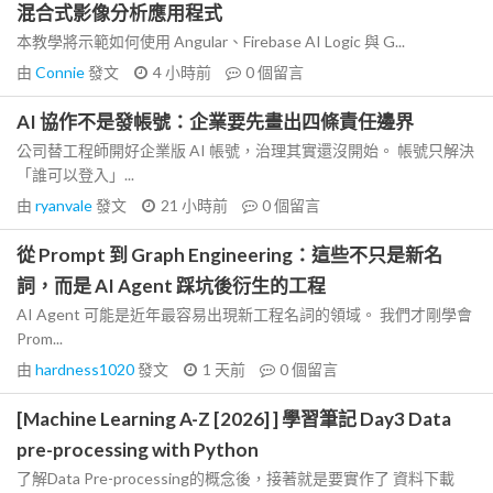
混合式影像分析應用程式
本教學將示範如何使用 Angular、Firebase AI Logic 與 G...
由
Connie
發文
4 小時前
0
個留言
AI 協作不是發帳號：企業要先畫出四條責任邊界
公司替工程師開好企業版 AI 帳號，治理其實還沒開始。 帳號只解決
「誰可以登入」...
由
ryanvale
發文
21 小時前
0
個留言
從 Prompt 到 Graph Engineering：這些不只是新名
詞，而是 AI Agent 踩坑後衍生的工程
AI Agent 可能是近年最容易出現新工程名詞的領域。 我們才剛學會
Prom...
由
hardness1020
發文
1 天前
0
個留言
[Machine Learning A-Z [2026] ] 學習筆記 Day3 Data
pre-processing with Python
了解Data Pre-processing的概念後，接著就是要實作了 資料下載