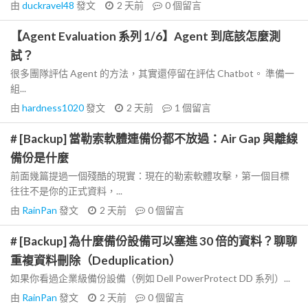
由
duckravel48
發文
2 天前
0
個留言
【Agent Evaluation 系列 1/6】Agent 到底該怎麼測
試？
很多團隊評估 Agent 的方法，其實還停留在評估 Chatbot。 準備一
組...
由
hardness1020
發文
2 天前
1
個留言
# [Backup] 當勒索軟體連備份都不放過：Air Gap 與離線
備份是什麼
前面幾篇提過一個殘酷的現實：現在的勒索軟體攻擊，第一個目標
往往不是你的正式資料，...
由
RainPan
發文
2 天前
0
個留言
# [Backup] 為什麼備份設備可以塞進 30 倍的資料？聊聊
重複資料刪除（Deduplication）
如果你看過企業級備份設備（例如 Dell PowerProtect DD 系列）...
由
RainPan
發文
2 天前
0
個留言