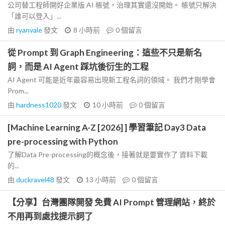
公司替工程師開好企業版 AI 帳號，治理其實還沒開始。 帳號只解決
「誰可以登入」...
由
ryanvale
發文
8 小時前
0
個留言
從 Prompt 到 Graph Engineering：這些不只是新名
詞，而是 AI Agent 踩坑後衍生的工程
AI Agent 可能是近年最容易出現新工程名詞的領域。 我們才剛學會
Prom...
由
hardness1020
發文
10 小時前
0
個留言
[Machine Learning A-Z [2026] ] 學習筆記 Day3 Data
pre-processing with Python
了解Data Pre-processing的概念後，接著就是要實作了 資料下載
的...
由
duckravel48
發文
13 小時前
0
個留言
【分享】台灣團隊開發 免費 AI Prompt 管理網站，終於
不用再到處找提示詞了