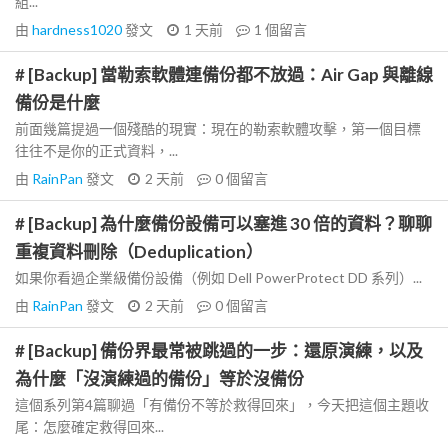
組...
由
hardness1020
發文
1 天前
1
個留言
# [Backup] 當勒索軟體連備份都不放過：Air Gap 與離線
備份是什麼
前面幾篇提過一個殘酷的現實：現在的勒索軟體攻擊，第一個目標
往往不是你的正式資料，...
由
RainPan
發文
2 天前
0
個留言
# [Backup] 為什麼備份設備可以塞進 30 倍的資料？聊聊
重複資料刪除（Deduplication）
如果你看過企業級備份設備（例如 Dell PowerProtect DD 系列）...
由
RainPan
發文
2 天前
0
個留言
# [Backup] 備份界最常被跳過的一步：還原演練，以及
為什麼「沒演練過的備份」等於沒備份
這個系列第4篇聊過「有備份不等於救得回來」，今天把這個主題收
尾：怎麼確定救得回來...