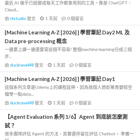
最近 AI 幾乎已經變成每天工作都會用到的工具。像是 ChatGPT、
Claud...
由
nlstudio
發文
1 天前
0
個留言
[Machine Learning A-Z [2026] ] 學習筆記 Day2 ML 及
Data pre-processing 概念
一邊要上課一邊還要寫這個不容易! 整個machine learning分成三個
步...
由
duckravel48
發文
1 天前
0
個留言
[Machine Learning A-Z [2026] ] 學習筆記 Day1
這個系列文章是Udemy上的課程延伸，因為我個人想趁著育嬰假空
檔學一點data...
由
duckravel48
發文
1 天前
0
個留言
【Agent Evaluation 系列 1/6】Agent 到底該怎麼測
試？
很多團隊評估 Agent 的方法，其實還停留在評估 Chatbot。 準備一