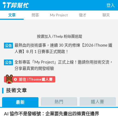
登入
文章
問答
My Project
徵才
聊天
按讚加入 iThelp 粉絲團追蹤
最熱血的技術盛事，連續 30 天的修煉【2026 iThome 鐵
公告
人賽】8 月 1 日賽事正式開啟！
全新專區「My Project」正式上線！邀請你用技術交流，
公告
分享最真實的開發經驗
前往 iThome鐵人賽
技術文章
熱門
鐵人賽
最新
AI 協作不是發帳號：企業要先畫出四條責任邊界