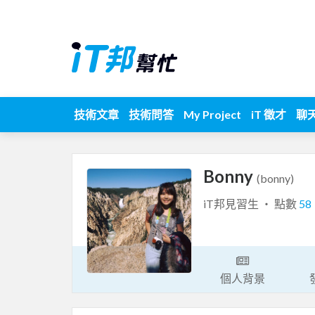
技術文章
技術問答
My Project
iT 徵才
聊
Bonny
(bonny)
iT邦見習生 ‧ 點數
58
個人背景