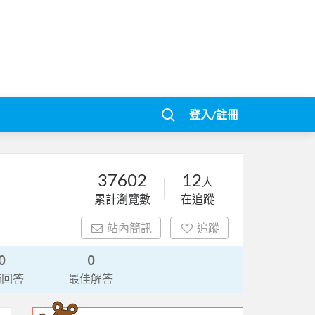
登入/註冊
37602
12
人
累計瀏覽數
在追蹤
站內簡訊
追蹤
0
0
請回答
最佳解答