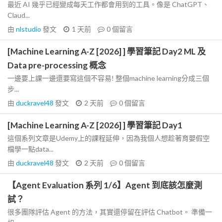
最近 AI 幾乎已經變成每天工作都會用到的工具。像是 ChatGPT、
Claud...
由
nlstudio
發文
1 天前
0
個留言
[Machine Learning A-Z [2026] ] 學習筆記 Day2 ML 及
Data pre-processing 概念
一邊要上課一邊還要寫這個不容易! 整個machine learning分成三個
步...
由
duckravel48
發文
2 天前
0
個留言
[Machine Learning A-Z [2026] ] 學習筆記 Day1
這個系列文章是Udemy上的課程延伸，因為我個人想趁著育嬰假空
檔學一點data...
由
duckravel48
發文
2 天前
0
個留言
【Agent Evaluation 系列 1/6】Agent 到底該怎麼測
試？
很多團隊評估 Agent 的方法，其實還停留在評估 Chatbot。 準備一