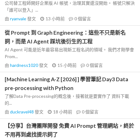
公司替工程師開好企業版 AI 帳號，治理其實還沒開始。 帳號只解決
「誰可以登入」...
由
ryanvale
發文
13 小時前
0
個留言
從 Prompt 到 Graph Engineering：這些不只是新名
詞，而是 AI Agent 踩坑後衍生的工程
AI Agent 可能是近年最容易出現新工程名詞的領域。 我們才剛學會
Prom...
由
hardness1020
發文
15 小時前
0
個留言
[Machine Learning A-Z [2026] ] 學習筆記 Day3 Data
pre-processing with Python
了解Data Pre-processing的概念後，接著就是要實作了 資料下載
的...
由
duckravel48
發文
18 小時前
0
個留言
【分享】台灣團隊開發 免費 AI Prompt 管理網站，終於
不用再到處找提示詞了