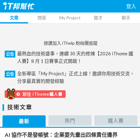
登入
文章
問答
My Project
徵才
聊天
按讚加入 iThelp 粉絲團追蹤
最熱血的技術盛事，連續 30 天的修煉【2026 iThome 鐵
公告
人賽】8 月 1 日賽事正式開啟！
全新專區「My Project」正式上線！邀請你用技術交流，
公告
分享最真實的開發經驗
前往 iThome鐵人賽
技術文章
熱門
鐵人賽
最新
AI 協作不是發帳號：企業要先畫出四條責任邊界