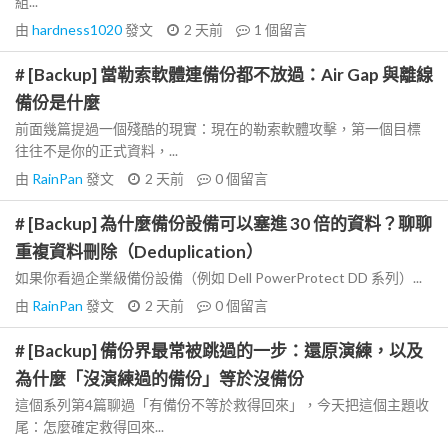
組...
由
hardness1020
發文
2 天前
1
個留言
# [Backup] 當勒索軟體連備份都不放過：Air Gap 與離線
備份是什麼
前面幾篇提過一個殘酷的現實：現在的勒索軟體攻擊，第一個目標
往往不是你的正式資料，...
由
RainPan
發文
2 天前
0
個留言
# [Backup] 為什麼備份設備可以塞進 30 倍的資料？聊聊
重複資料刪除（Deduplication）
如果你看過企業級備份設備（例如 Dell PowerProtect DD 系列）...
由
RainPan
發文
2 天前
0
個留言
# [Backup] 備份界最常被跳過的一步：還原演練，以及
為什麼「沒演練過的備份」等於沒備份
這個系列第4篇聊過「有備份不等於救得回來」，今天把這個主題收
尾：怎麼確定救得回來...