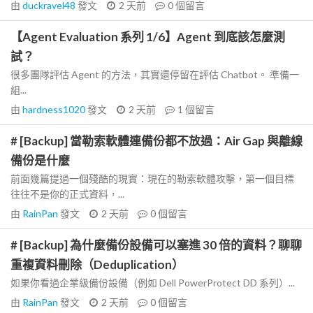
由
duckravel48
發文
2 天前
0
個留言
【Agent Evaluation 系列 1/6】Agent 到底該怎麼測
試？
很多團隊評估 Agent 的方法，其實還停留在評估 Chatbot。 準備一
組...
由
hardness1020
發文
2 天前
1
個留言
# [Backup] 當勒索軟體連備份都不放過：Air Gap 與離線
備份是什麼
前面幾篇提過一個殘酷的現實：現在的勒索軟體攻擊，第一個目標
往往不是你的正式資料，...
由
RainPan
發文
2 天前
0
個留言
# [Backup] 為什麼備份設備可以塞進 30 倍的資料？聊聊
重複資料刪除（Deduplication）
如果你看過企業級備份設備（例如 Dell PowerProtect DD 系列）...
由
RainPan
發文
2 天前
0
個留言