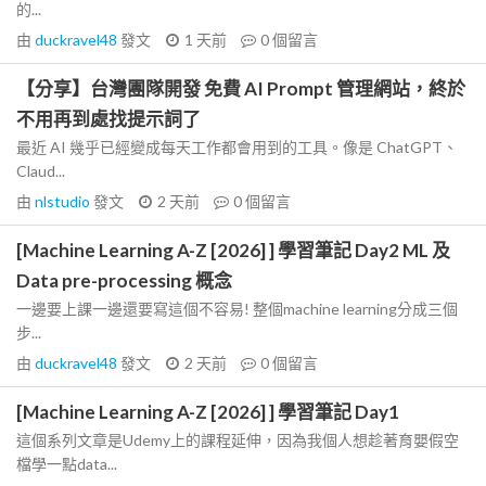
的...
由
duckravel48
發文
1 天前
0
個留言
【分享】台灣團隊開發 免費 AI Prompt 管理網站，終於
不用再到處找提示詞了
最近 AI 幾乎已經變成每天工作都會用到的工具。像是 ChatGPT、
Claud...
由
nlstudio
發文
2 天前
0
個留言
[Machine Learning A-Z [2026] ] 學習筆記 Day2 ML 及
Data pre-processing 概念
一邊要上課一邊還要寫這個不容易! 整個machine learning分成三個
步...
由
duckravel48
發文
2 天前
0
個留言
[Machine Learning A-Z [2026] ] 學習筆記 Day1
這個系列文章是Udemy上的課程延伸，因為我個人想趁著育嬰假空
檔學一點data...