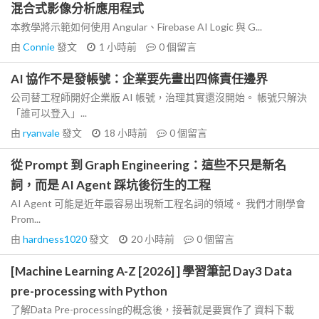
混合式影像分析應用程式
本教學將示範如何使用 Angular、Firebase AI Logic 與 G...
由
Connie
發文
1 小時前
0
個留言
AI 協作不是發帳號：企業要先畫出四條責任邊界
公司替工程師開好企業版 AI 帳號，治理其實還沒開始。 帳號只解決
「誰可以登入」...
由
ryanvale
發文
18 小時前
0
個留言
從 Prompt 到 Graph Engineering：這些不只是新名
詞，而是 AI Agent 踩坑後衍生的工程
AI Agent 可能是近年最容易出現新工程名詞的領域。 我們才剛學會
Prom...
由
hardness1020
發文
20 小時前
0
個留言
[Machine Learning A-Z [2026] ] 學習筆記 Day3 Data
pre-processing with Python
了解Data Pre-processing的概念後，接著就是要實作了 資料下載