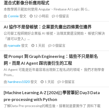
混合式影像分析應用程式
本教學將示範如何使用 Angular、Firebase AI Logic 與 G...
由
Connie
發文
12 小時前
0
個留言
AI 協作不是發帳號：企業要先畫出四條責任邊界
公司替工程師開好企業版 AI 帳號，治理其實還沒開始。 帳號只解決
「誰可以登入」...
由
ryanvale
發文
1 天前
0
個留言
從 Prompt 到 Graph Engineering：這些不只是新名
詞，而是 AI Agent 踩坑後衍生的工程
AI Agent 可能是近年最容易出現新工程名詞的領域。 我們才剛學會
Prom...
由
hardness1020
發文
1 天前
0
個留言
[Machine Learning A-Z [2026] ] 學習筆記 Day3 Data
pre-processing with Python
了解Data Pre-processing的概念後，接著就是要實作了 資料下載