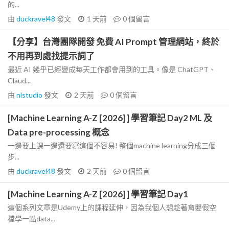
的...
由
duckravel48
發文
1 天前
0
個留言
【分享】台灣團隊開發 免費 AI Prompt 管理網站，終於
不用再到處找提示詞了
最近 AI 幾乎已經變成每天工作都會用到的工具。像是 ChatGPT、
Claud...
由
nlstudio
發文
2 天前
0
個留言
[Machine Learning A-Z [2026] ] 學習筆記 Day2 ML 及
Data pre-processing 概念
一邊要上課一邊還要寫這個不容易! 整個machine learning分成三個
步...
由
duckravel48
發文
2 天前
0
個留言
[Machine Learning A-Z [2026] ] 學習筆記 Day1
這個系列文章是Udemy上的課程延伸，因為我個人想趁著育嬰假空
檔學一點data...