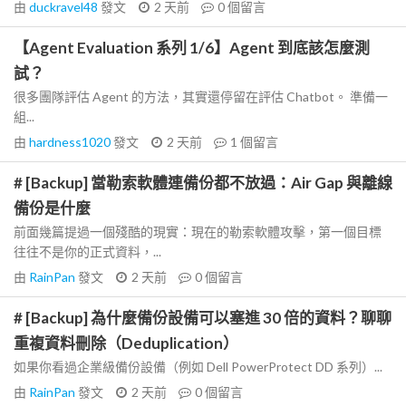
由
duckravel48
發文
2 天前
0
個留言
【Agent Evaluation 系列 1/6】Agent 到底該怎麼測
試？
很多團隊評估 Agent 的方法，其實還停留在評估 Chatbot。 準備一
組...
由
hardness1020
發文
2 天前
1
個留言
# [Backup] 當勒索軟體連備份都不放過：Air Gap 與離線
備份是什麼
前面幾篇提過一個殘酷的現實：現在的勒索軟體攻擊，第一個目標
往往不是你的正式資料，...
由
RainPan
發文
2 天前
0
個留言
# [Backup] 為什麼備份設備可以塞進 30 倍的資料？聊聊
重複資料刪除（Deduplication）
如果你看過企業級備份設備（例如 Dell PowerProtect DD 系列）...
由
RainPan
發文
2 天前
0
個留言