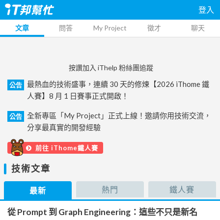
登入
文章
問答
My Project
徵才
聊天
按讚加入 iThelp 粉絲團追蹤
最熱血的技術盛事，連續 30 天的修煉【2026 iThome 鐵
公告
人賽】8 月 1 日賽事正式開啟！
全新專區「My Project」正式上線！邀請你用技術交流，
公告
分享最真實的開發經驗
前往 iThome鐵人賽
技術文章
熱門
鐵人賽
最新
從 Prompt 到 Graph Engineering：這些不只是新名