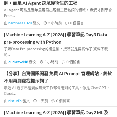
詞，而是 AI Agent 踩坑後衍生的工程
AI Agent 可能是近年最容易出現新工程名詞的領域。 我們才剛學會
Prom...
由
hardness1020
發文
2 小時前
0
個留言
[Machine Learning A-Z [2026] ] 學習筆記 Day3 Data
pre-processing with Python
了解Data Pre-processing的概念後，接著就是要實作了 資料下載
的...
由
duckravel48
發文
5 小時前
0
個留言
【分享】台灣團隊開發 免費 AI Prompt 管理網站，終於
不用再到處找提示詞了
最近 AI 幾乎已經變成每天工作都會用到的工具。像是 ChatGPT、
Claud...
由
nlstudio
發文
1 天前
0
個留言
[Machine Learning A-Z [2026] ] 學習筆記 Day2 ML 及