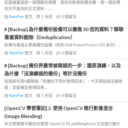
前面幾篇提過一個殘酷的現實：現在的勒索軟體攻擊，第一個目標
往往不是你的正式資料，...
由
RainPan
發文
1 天前
0
個留言
# [Backup] 為什麼備份設備可以塞進 30 倍的資料？聊聊
重複資料刪除（Deduplication）
如果你看過企業級備份設備（例如 Dell PowerProtect DD 系列）...
由
RainPan
發文
1 天前
0
個留言
# [Backup] 備份界最常被跳過的一步：還原演練，以及
為什麼「沒演練過的備份」等於沒備份
這個系列第4篇聊過「有備份不等於救得回來」，今天把這個主題收
尾：怎麼確定救得回來...
由
RainPan
發文
1 天前
0
個留言
[OpenCV 學習筆記] 2. 使用 OpenCV 進行影像混合
(Image Blending)
本文將簡單示範如何使用 OpenCV 的 addWeighted 方法進行圖片