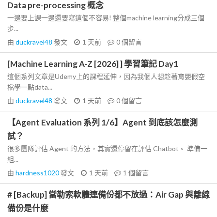
Data pre-processing 概念
一邊要上課一邊還要寫這個不容易! 整個machine learning分成三個
步...
由
duckravel48
發文
1 天前
0
個留言
[Machine Learning A-Z [2026] ] 學習筆記 Day1
這個系列文章是Udemy上的課程延伸，因為我個人想趁著育嬰假空
檔學一點data...
由
duckravel48
發文
1 天前
0
個留言
【Agent Evaluation 系列 1/6】Agent 到底該怎麼測
試？
很多團隊評估 Agent 的方法，其實還停留在評估 Chatbot。 準備一
組...
由
hardness1020
發文
1 天前
1
個留言
# [Backup] 當勒索軟體連備份都不放過：Air Gap 與離線
備份是什麼