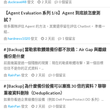
由
duckravel48
發文
2 天前
0
個留言
【Agent Evaluation 系列 1/6】Agent 到底該怎麼測
試？
很多團隊評估 Agent 的方法，其實還停留在評估 Chatbot。 準備一
組...
由
hardness1020
發文
2 天前
1
個留言
# [Backup] 當勒索軟體連備份都不放過：Air Gap 與離線
備份是什麼
前面幾篇提過一個殘酷的現實：現在的勒索軟體攻擊，第一個目標
往往不是你的正式資料，...
由
RainPan
發文
2 天前
0
個留言
# [Backup] 為什麼備份設備可以塞進 30 倍的資料？聊聊
重複資料刪除（Deduplication）
如果你看過企業級備份設備（例如 Dell PowerProtect DD 系列）...
由
RainPan
發文
2 天前
0
個留言