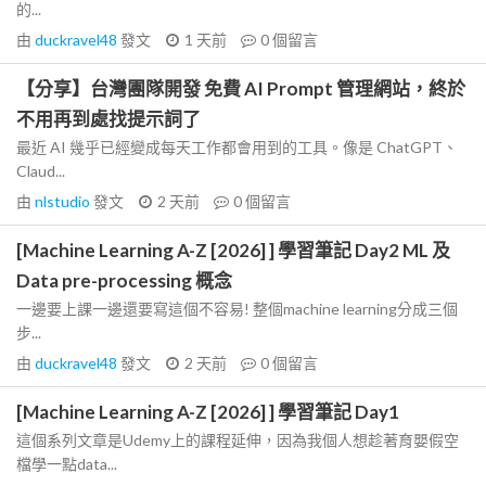
的...
由
duckravel48
發文
1 天前
0
個留言
【分享】台灣團隊開發 免費 AI Prompt 管理網站，終於
不用再到處找提示詞了
最近 AI 幾乎已經變成每天工作都會用到的工具。像是 ChatGPT、
Claud...
由
nlstudio
發文
2 天前
0
個留言
[Machine Learning A-Z [2026] ] 學習筆記 Day2 ML 及
Data pre-processing 概念
一邊要上課一邊還要寫這個不容易! 整個machine learning分成三個
步...
由
duckravel48
發文
2 天前
0
個留言
[Machine Learning A-Z [2026] ] 學習筆記 Day1
這個系列文章是Udemy上的課程延伸，因為我個人想趁著育嬰假空
檔學一點data...