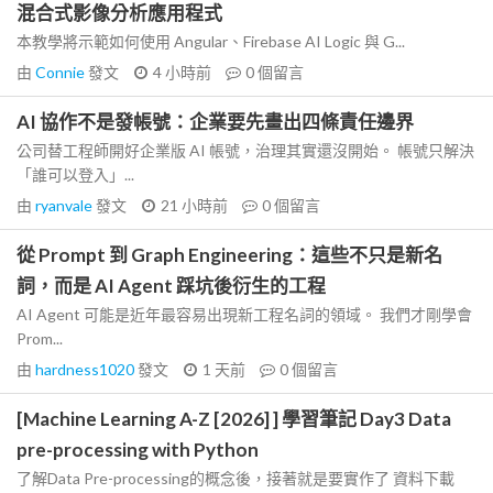
混合式影像分析應用程式
本教學將示範如何使用 Angular、Firebase AI Logic 與 G...
由
Connie
發文
4 小時前
0
個留言
AI 協作不是發帳號：企業要先畫出四條責任邊界
公司替工程師開好企業版 AI 帳號，治理其實還沒開始。 帳號只解決
「誰可以登入」...
由
ryanvale
發文
21 小時前
0
個留言
從 Prompt 到 Graph Engineering：這些不只是新名
詞，而是 AI Agent 踩坑後衍生的工程
AI Agent 可能是近年最容易出現新工程名詞的領域。 我們才剛學會
Prom...
由
hardness1020
發文
1 天前
0
個留言
[Machine Learning A-Z [2026] ] 學習筆記 Day3 Data
pre-processing with Python
了解Data Pre-processing的概念後，接著就是要實作了 資料下載