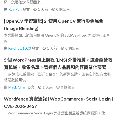
尾：怎麼確定救得回來...
由
RainPan
發文
1 天前
0
個留言
[OpenCV 學習筆記] 2. 使用 OpenCV 進行影像混合
(Image Blending)
本文將簡單示範如何使用 OpenCV 的 addWeighted 方法進行圖片
的...
由
logohow1020
發文
1 天前
0
個留言
5 個 WordPress 線上課程 (LMS) 外掛推薦，適合經營教
育私域、收集名單、營運個人品牌和內容商業化部署
📝 這次推薦排除一些近 1 至 2 年的新進品牌，因為它們沒有太多
相關數據可供...
由
Mack Chan
發文
1 天前
0
個留言
Wordfence 資安通報 | WooCommerce - Social Login |
CVE-2026-8457
WooCommerce Social Login 外掛爆出嚴重驗證繞過漏洞，使...