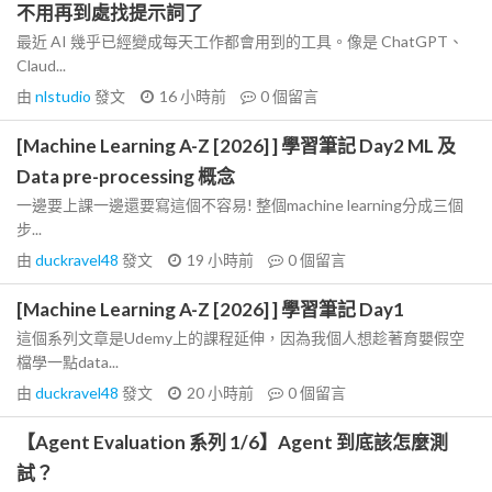
不用再到處找提示詞了
最近 AI 幾乎已經變成每天工作都會用到的工具。像是 ChatGPT、
Claud...
由
nlstudio
發文
16 小時前
0
個留言
[Machine Learning A-Z [2026] ] 學習筆記 Day2 ML 及
Data pre-processing 概念
一邊要上課一邊還要寫這個不容易! 整個machine learning分成三個
步...
由
duckravel48
發文
19 小時前
0
個留言
[Machine Learning A-Z [2026] ] 學習筆記 Day1
這個系列文章是Udemy上的課程延伸，因為我個人想趁著育嬰假空
檔學一點data...
由
duckravel48
發文
20 小時前
0
個留言
【Agent Evaluation 系列 1/6】Agent 到底該怎麼測
試？