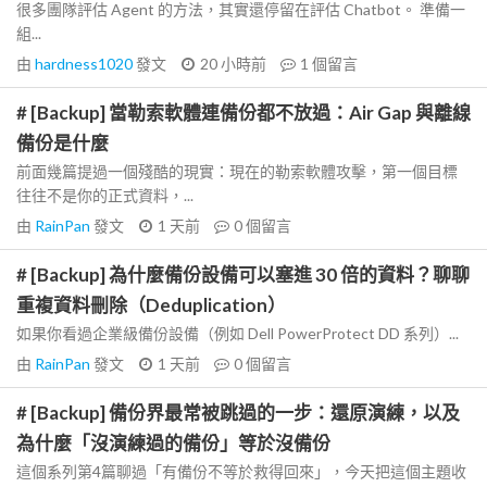
很多團隊評估 Agent 的方法，其實還停留在評估 Chatbot。 準備一
組...
由
hardness1020
發文
20 小時前
1
個留言
# [Backup] 當勒索軟體連備份都不放過：Air Gap 與離線
備份是什麼
前面幾篇提過一個殘酷的現實：現在的勒索軟體攻擊，第一個目標
往往不是你的正式資料，...
由
RainPan
發文
1 天前
0
個留言
# [Backup] 為什麼備份設備可以塞進 30 倍的資料？聊聊
重複資料刪除（Deduplication）
如果你看過企業級備份設備（例如 Dell PowerProtect DD 系列）...
由
RainPan
發文
1 天前
0
個留言
# [Backup] 備份界最常被跳過的一步：還原演練，以及
為什麼「沒演練過的備份」等於沒備份
這個系列第4篇聊過「有備份不等於救得回來」，今天把這個主題收