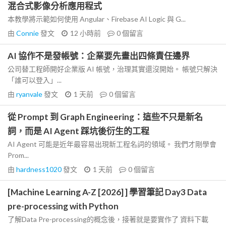
混合式影像分析應用程式
本教學將示範如何使用 Angular、Firebase AI Logic 與 G...
由
Connie
發文
12 小時前
0
個留言
AI 協作不是發帳號：企業要先畫出四條責任邊界
公司替工程師開好企業版 AI 帳號，治理其實還沒開始。 帳號只解決
「誰可以登入」...
由
ryanvale
發文
1 天前
0
個留言
從 Prompt 到 Graph Engineering：這些不只是新名
詞，而是 AI Agent 踩坑後衍生的工程
AI Agent 可能是近年最容易出現新工程名詞的領域。 我們才剛學會
Prom...
由
hardness1020
發文
1 天前
0
個留言
[Machine Learning A-Z [2026] ] 學習筆記 Day3 Data
pre-processing with Python
了解Data Pre-processing的概念後，接著就是要實作了 資料下載