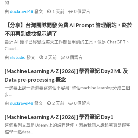
的...
由
duckravel48
發文
1 天前
0
個留言
【分享】台灣團隊開發 免費 AI Prompt 管理網站，終於
不用再到處找提示詞了
最近 AI 幾乎已經變成每天工作都會用到的工具。像是 ChatGPT、
Claud...
由
nlstudio
發文
2 天前
0
個留言
[Machine Learning A-Z [2026] ] 學習筆記 Day2 ML 及
Data pre-processing 概念
一邊要上課一邊還要寫這個不容易! 整個machine learning分成三個
步...
由
duckravel48
發文
2 天前
0
個留言
[Machine Learning A-Z [2026] ] 學習筆記 Day1
這個系列文章是Udemy上的課程延伸，因為我個人想趁著育嬰假空
檔學一點data...