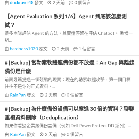
由
duckravel48
發文
2 天前
0
個留言
【Agent Evaluation 系列 1/6】Agent 到底該怎麼測
試？
很多團隊評估 Agent 的方法，其實還停留在評估 Chatbot。 準備一
組...
由
hardness1020
發文
2 天前
1
個留言
# [Backup] 當勒索軟體連備份都不放過：Air Gap 與離線
備份是什麼
前面幾篇提過一個殘酷的現實：現在的勒索軟體攻擊，第一個目標
往往不是你的正式資料，...
由
RainPan
發文
2 天前
0
個留言
# [Backup] 為什麼備份設備可以塞進 30 倍的資料？聊聊
重複資料刪除（Deduplication）
如果你看過企業級備份設備（例如 Dell PowerProtect DD 系列）...
由
RainPan
發文
2 天前
0
個留言