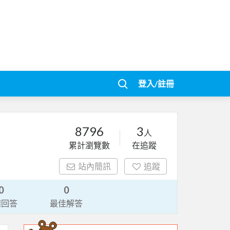
登入/註冊
8796
3
人
累計瀏覽數
在追蹤
站內簡訊
追蹤
0
0
請回答
最佳解答