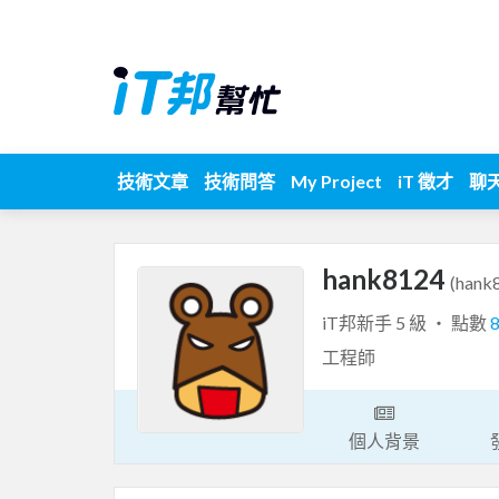
技術文章
技術問答
My Project
iT 徵才
聊
hank8124
(hank
iT邦新手 5 級 ‧ 點數
工程師
個人背景