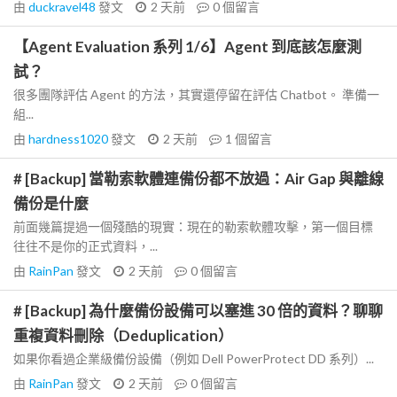
由
duckravel48
發文
2 天前
0
個留言
【Agent Evaluation 系列 1/6】Agent 到底該怎麼測
試？
很多團隊評估 Agent 的方法，其實還停留在評估 Chatbot。 準備一
組...
由
hardness1020
發文
2 天前
1
個留言
# [Backup] 當勒索軟體連備份都不放過：Air Gap 與離線
備份是什麼
前面幾篇提過一個殘酷的現實：現在的勒索軟體攻擊，第一個目標
往往不是你的正式資料，...
由
RainPan
發文
2 天前
0
個留言
# [Backup] 為什麼備份設備可以塞進 30 倍的資料？聊聊
重複資料刪除（Deduplication）
如果你看過企業級備份設備（例如 Dell PowerProtect DD 系列）...
由
RainPan
發文
2 天前
0
個留言