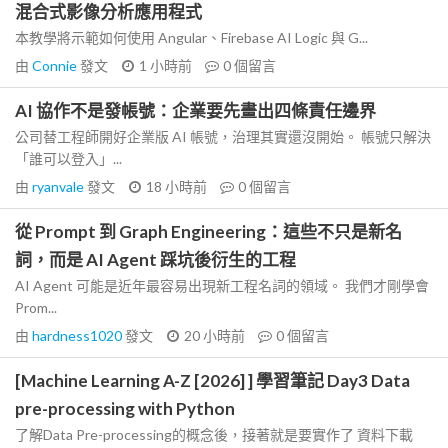
混合式影像分析應用程式
本教學將示範如何使用 Angular、Firebase AI Logic 與 G...
由
Connie
發文
1 小時前
0
個留言
AI 協作不是發帳號：企業要先畫出四條責任邊界
公司替工程師開好企業版 AI 帳號，治理其實還沒開始。 帳號只解決
「誰可以登入」...
由
ryanvale
發文
18 小時前
0
個留言
從 Prompt 到 Graph Engineering：這些不只是新名
詞，而是 AI Agent 踩坑後衍生的工程
AI Agent 可能是近年最容易出現新工程名詞的領域。 我們才剛學會
Prom...
由
hardness1020
發文
20 小時前
0
個留言
[Machine Learning A-Z [2026] ] 學習筆記 Day3 Data
pre-processing with Python
了解Data Pre-processing的概念後，接著就是要實作了 資料下載