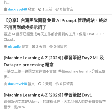
的...
由
duckravel48
發文
1 天前
0
個留言
【分享】台灣團隊開發 免費 AI Prompt 管理網站，終於
不用再到處找提示詞了
最近 AI 幾乎已經變成每天工作都會用到的工具。像是 ChatGPT、
Claud...
由
nlstudio
發文
2 天前
0
個留言
[Machine Learning A-Z [2026] ] 學習筆記 Day2 ML 及
Data pre-processing 概念
一邊要上課一邊還要寫這個不容易! 整個machine learning分成三個
步...
由
duckravel48
發文
2 天前
0
個留言
[Machine Learning A-Z [2026] ] 學習筆記 Day1
這個系列文章是Udemy上的課程延伸，因為我個人想趁著育嬰假空
檔學一點data...