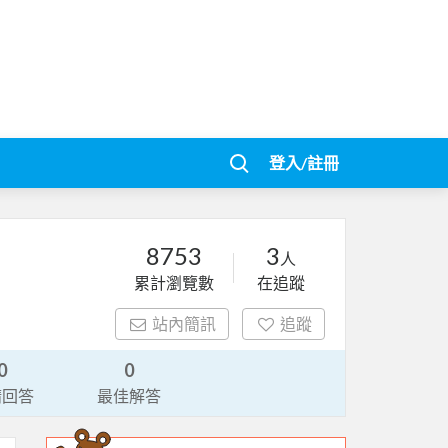
登入/註冊
8753
3
人
累計瀏覽數
在追蹤
站內簡訊
追蹤
0
0
請回答
最佳解答