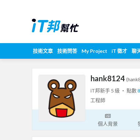
技術文章
技術問答
My Project
iT 徵才
聊
hank8124
(hank
iT邦新手 5 級 ‧ 點數
工程師
個人背景