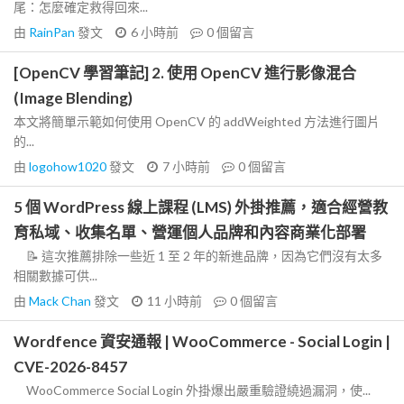
尾：怎麼確定救得回來...
由
RainPan
發文
6 小時前
0
個留言
[OpenCV 學習筆記] 2. 使用 OpenCV 進行影像混合
(Image Blending)
本文將簡單示範如何使用 OpenCV 的 addWeighted 方法進行圖片
的...
由
logohow1020
發文
7 小時前
0
個留言
5 個 WordPress 線上課程 (LMS) 外掛推薦，適合經營教
育私域、收集名單、營運個人品牌和內容商業化部署
📝 這次推薦排除一些近 1 至 2 年的新進品牌，因為它們沒有太多
相關數據可供...
由
Mack Chan
發文
11 小時前
0
個留言
Wordfence 資安通報 | WooCommerce - Social Login |
CVE-2026-8457
WooCommerce Social Login 外掛爆出嚴重驗證繞過漏洞，使...