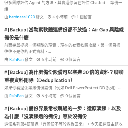
很多團隊評估 Agent 的方法，其實還停留在評估 Chatbot。 準備一
組...
由
hardness1020
發文
4 小時前
1
個留言
# [Backup] 當勒索軟體連備份都不放過：Air Gap 與離線
備份是什麼
前面幾篇提過一個殘酷的現實：現在的勒索軟體攻擊，第一個目標
往往不是你的正式資料，...
由
RainPan
發文
6 小時前
0
個留言
# [Backup] 為什麼備份設備可以塞進 30 倍的資料？聊聊
重複資料刪除（Deduplication）
如果你看過企業級備份設備（例如 Dell PowerProtect DD 系列）...
由
RainPan
發文
6 小時前
0
個留言
# [Backup] 備份界最常被跳過的一步：還原演練，以及
為什麼「沒演練過的備份」等於沒備份
這個系列第4篇聊過「有備份不等於救得回來」，今天把這個主題收