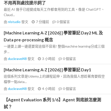
不用再到處找提示詞了
最近 AI 幾乎已經變成每天工作都會用到的工具。像是 ChatGPT、
Claud...
由
nlstudio
發文
7 分鐘前
0
個留言
[Machine Learning A-Z [2026] ] 學習筆記 Day2 ML 及
Data pre-processing 概念
一邊要上課一邊還要寫這個不容易! 整個machine learning分成三個
步...
由
duckravel48
發文
3 小時前
0
個留言
[Machine Learning A-Z [2026] ] 學習筆記 Day1
這個系列文章是Udemy上的課程延伸，因為我個人想趁著育嬰假空
檔學一點data...
由
duckravel48
發文
4 小時前
0
個留言
【Agent Evaluation 系列 1/6】Agent 到底該怎麼測
試？