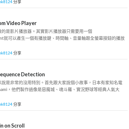
nk8124
分享
 Video Player
做的是影片播放器。其實影片播放器只需要用一個
t;element就可以產生一個有播放鍵、時間軸、音量軸跟全螢幕按鈕的播放
nk8124
分享
quence Detection
以說是非常的沒用特別。首先跟大家說個小故事，日本有家知名電
nami，他們製作過像是惡魔城、魂斗羅、實況野球等經典人氣大
nk8124
分享
 on Scroll