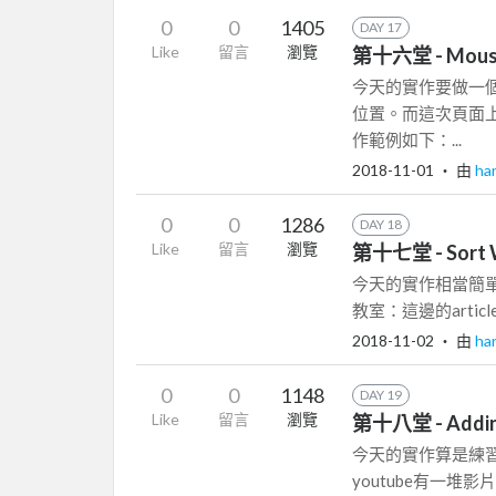
0
0
1405
DAY 17
Like
留言
瀏覽
第十六堂 - Mous
今天的實作要做一
位置。而這次頁面
作範例如下：...
2018-11-01
‧ 由
ha
0
0
1286
DAY 18
Like
留言
瀏覽
第十七堂 - Sort W
今天的實作相當簡單，
教室：這邊的artic
2018-11-02
‧ 由
ha
0
0
1148
DAY 19
Like
留言
瀏覽
第十八堂 - Adding
今天的實作算是練習之
youtube有一堆