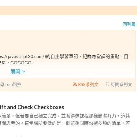
回列表
ps://javascript30.com/)的自主學習筆記，紀錄每堂課的重點。目
長，GOGOGO~
展開
母Tom姆熊
RSS系列文
訂閱系列文
ft and Check Checkboxes
似簡單，但若要自己獨立完成，並寫得像課程那樣簡潔有力，這其
時間思考的。這堂課所要做的是一個能夠同時勾選多項的清單，若