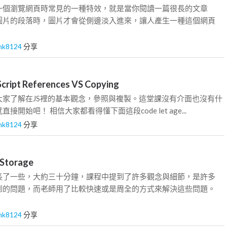
一個瀏覽網頁時常見的一種特效，就是當你閱讀一篇很長的文章
圖片的段落時，圖片才會從側邊淡入進來，讓人產生一種這個網頁
nk8124
分享
ript References VS Copying
大家了解在JS裡的基本觀念，參照與複製。這堂課沒有介面也沒有什
開始吧！ 相信大家都看得懂下面這段code let age...
nk8124
分享
Storage
長了一些，大約三十分鐘，課程中提到了許多觀念與細節，是許多
到的問題，而老師用了比較快速或是周全的方式來解決這些問題。
nk8124
分享