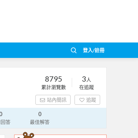
登入/註冊
8795
3
人
累計瀏覽數
在追蹤
站內簡訊
追蹤
0
0
請回答
最佳解答