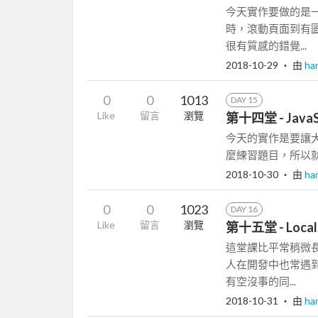
今天實作要做的是
時，滾動頁面到有
很有質感的錯覺...
2018-10-29
‧ 由
ha
0
0
1013
DAY 15
Like
留言
瀏覽
第十四堂 - JavaSc
今天的實作是要讓
麼練習題目，所以就直接
2018-10-30
‧ 由
ha
0
0
1023
DAY 16
Like
留言
瀏覽
第十五堂 - Local
這堂課比平常稍微
人在開發中也常遇
有空沒事的同...
2018-10-31
‧ 由
ha