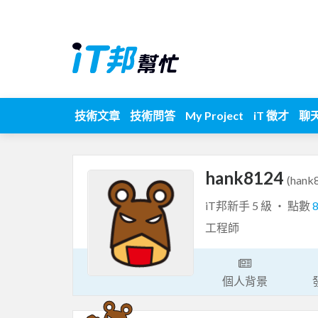
技術文章
技術問答
My Project
iT 徵才
聊
hank8124
(hank
iT邦新手 5 級 ‧ 點數
工程師
個人背景