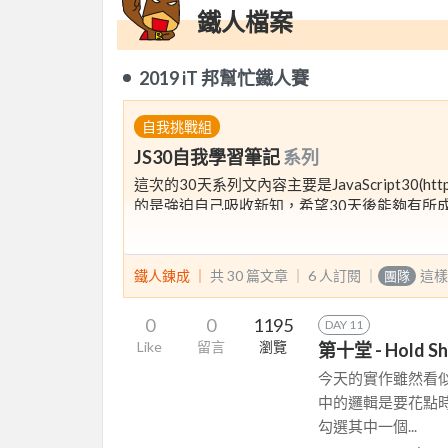
鐵人檔案
2019 iT 邦幫忙鐵人賽
自我挑戰組
JS30自我學習筆記
系列
這次的30天系列文內容主要是JavaScript30(htt
的是強迫自己吸收新知，希望30天後能夠有所成
鐵人鍊成 ｜
共 30 篇文章 ｜
6
人訂閱
｜
這樣
團隊
0
0
1195
DAY 11
Like
留言
瀏覽
第十堂 - Hold Shi
今天的實作雖然看
中的邏輯是要花點
勾選其中一個...