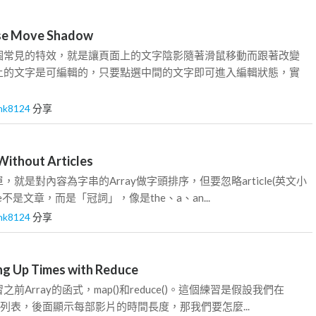
e Move Shadow
個常見的特效，就是讓頁面上的文字陰影隨著滑鼠移動而跟著改變
上的文字是可編輯的，只要點選中間的文字即可進入編輯狀態，實
nk8124
分享
ithout Articles
就是對內容為字串的Array做字頭排序，但要忽略article(英文小
le不是文章，而是「冠詞」，像是the、a、an...
nk8124
分享
 Up Times with Reduce
前Array的函式，map()和reduce()。這個練習是假設我們在
影片列表，後面顯示每部影片的時間長度，那我們要怎麼...