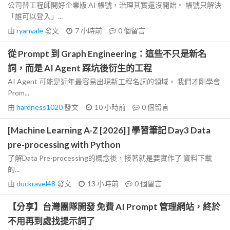
公司替工程師開好企業版 AI 帳號，治理其實還沒開始。 帳號只解決
「誰可以登入」...
由
ryanvale
發文
7 小時前
0
個留言
從 Prompt 到 Graph Engineering：這些不只是新名
詞，而是 AI Agent 踩坑後衍生的工程
AI Agent 可能是近年最容易出現新工程名詞的領域。 我們才剛學會
Prom...
由
hardness1020
發文
10 小時前
0
個留言
[Machine Learning A-Z [2026] ] 學習筆記 Day3 Data
pre-processing with Python
了解Data Pre-processing的概念後，接著就是要實作了 資料下載
的...
由
duckravel48
發文
13 小時前
0
個留言
【分享】台灣團隊開發 免費 AI Prompt 管理網站，終於
不用再到處找提示詞了