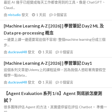
最近 AI 幾乎已經變成每天工作都會用到的工具。像是 ChatGPT、
Claud...
由
nlstudio
發文
1 天前
0
個留言
[Machine Learning A-Z [2026] ] 學習筆記 Day2 ML 及
Data pre-processing 概念
一邊要上課一邊還要寫這個不容易! 整個machine learning分成三個
步...
由
duckravel48
發文
1 天前
0
個留言
[Machine Learning A-Z [2026] ] 學習筆記 Day1
這個系列文章是Udemy上的課程延伸，因為我個人想趁著育嬰假空
檔學一點data...
由
duckravel48
發文
1 天前
0
個留言
【Agent Evaluation 系列 1/6】Agent 到底該怎麼測
試？
很多團隊評估 Agent 的方法，其實還停留在評估 Chatbot。 準備一