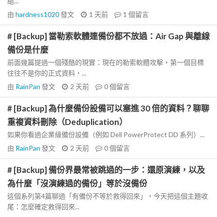
組...
由
hardness1020
發文
1 天前
1
個留言
# [Backup] 當勒索軟體連備份都不放過：Air Gap 與離線
備份是什麼
前面幾篇提過一個殘酷的現實：現在的勒索軟體攻擊，第一個目標
往往不是你的正式資料，...
由
RainPan
發文
2 天前
0
個留言
# [Backup] 為什麼備份設備可以塞進 30 倍的資料？聊聊
重複資料刪除（Deduplication）
如果你看過企業級備份設備（例如 Dell PowerProtect DD 系列）...
由
RainPan
發文
2 天前
0
個留言
# [Backup] 備份界最常被跳過的一步：還原演練，以及
為什麼「沒演練過的備份」等於沒備份
這個系列第4篇聊過「有備份不等於救得回來」，今天把這個主題收
尾：怎麼確定救得回來...