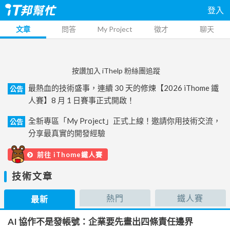
登入
文章
問答
My Project
徵才
聊天
按讚加入 iThelp 粉絲團追蹤
最熱血的技術盛事，連續 30 天的修煉【2026 iThome 鐵
公告
人賽】8 月 1 日賽事正式開啟！
全新專區「My Project」正式上線！邀請你用技術交流，
公告
分享最真實的開發經驗
前往 iThome鐵人賽
技術文章
熱門
鐵人賽
最新
AI 協作不是發帳號：企業要先畫出四條責任邊界