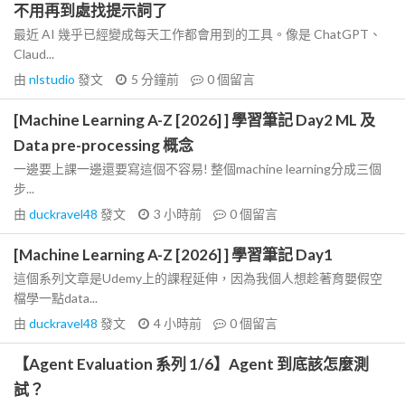
不用再到處找提示詞了
最近 AI 幾乎已經變成每天工作都會用到的工具。像是 ChatGPT、
Claud...
由
nlstudio
發文
5 分鐘前
0
個留言
[Machine Learning A-Z [2026] ] 學習筆記 Day2 ML 及
Data pre-processing 概念
一邊要上課一邊還要寫這個不容易! 整個machine learning分成三個
步...
由
duckravel48
發文
3 小時前
0
個留言
[Machine Learning A-Z [2026] ] 學習筆記 Day1
這個系列文章是Udemy上的課程延伸，因為我個人想趁著育嬰假空
檔學一點data...
由
duckravel48
發文
4 小時前
0
個留言
【Agent Evaluation 系列 1/6】Agent 到底該怎麼測
試？