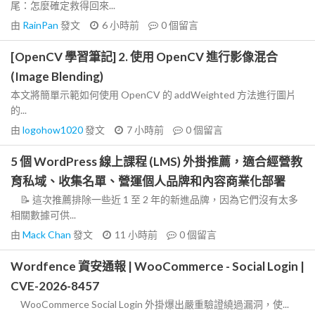
尾：怎麼確定救得回來...
由
RainPan
發文
6 小時前
0
個留言
[OpenCV 學習筆記] 2. 使用 OpenCV 進行影像混合
(Image Blending)
本文將簡單示範如何使用 OpenCV 的 addWeighted 方法進行圖片
的...
由
logohow1020
發文
7 小時前
0
個留言
5 個 WordPress 線上課程 (LMS) 外掛推薦，適合經營教
育私域、收集名單、營運個人品牌和內容商業化部署
📝 這次推薦排除一些近 1 至 2 年的新進品牌，因為它們沒有太多
相關數據可供...
由
Mack Chan
發文
11 小時前
0
個留言
Wordfence 資安通報 | WooCommerce - Social Login |
CVE-2026-8457
WooCommerce Social Login 外掛爆出嚴重驗證繞過漏洞，使...