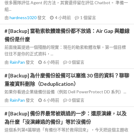
很多團隊評估 Agent 的方法，其實還停留在評估 Chatbot。 準備一
組...
由
hardness1020
發文
4 小時前
1
個留言
# [Backup] 當勒索軟體連備份都不放過：Air Gap 與離線
備份是什麼
前面幾篇提過一個殘酷的現實：現在的勒索軟體攻擊，第一個目標
往往不是你的正式資料，...
由
RainPan
發文
6 小時前
0
個留言
# [Backup] 為什麼備份設備可以塞進 30 倍的資料？聊聊
重複資料刪除（Deduplication）
如果你看過企業級備份設備（例如 Dell PowerProtect DD 系列）...
由
RainPan
發文
6 小時前
0
個留言
# [Backup] 備份界最常被跳過的一步：還原演練，以及
為什麼「沒演練過的備份」等於沒備份
這個系列第4篇聊過「有備份不等於救得回來」，今天把這個主題收