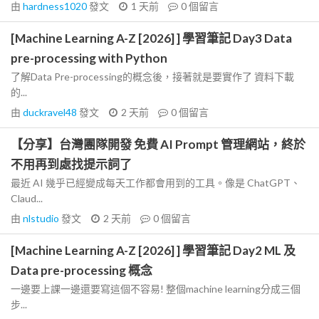
由
hardness1020
發文
1 天前
0
個留言
[Machine Learning A-Z [2026] ] 學習筆記 Day3 Data
pre-processing with Python
了解Data Pre-processing的概念後，接著就是要實作了 資料下載
的...
由
duckravel48
發文
2 天前
0
個留言
【分享】台灣團隊開發 免費 AI Prompt 管理網站，終於
不用再到處找提示詞了
最近 AI 幾乎已經變成每天工作都會用到的工具。像是 ChatGPT、
Claud...
由
nlstudio
發文
2 天前
0
個留言
[Machine Learning A-Z [2026] ] 學習筆記 Day2 ML 及
Data pre-processing 概念
一邊要上課一邊還要寫這個不容易! 整個machine learning分成三個
步...