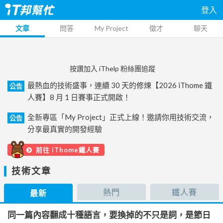
登入
文章
問答
My Project
徵才
聊天
按讚加入 iThelp 粉絲團追蹤
最熱血的技術盛事，連續 30 天的修煉【2026 iThome 鐵
公告
人賽】8 月 1 日賽事正式開啟！
全新專區「My Project」正式上線！邀請你用技術交流，
公告
分享最真實的開發經驗
前往 iThome鐵人賽
技術文章
熱門
鐵人賽
最新
同一篇內容翻成十種語言，要換掉的不只是詞，是節日