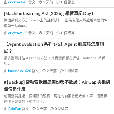
由
duckravel48
發文
2 天前
0
個留言
[Machine Learning A-Z [2026] ] 學習筆記 Day1
這個系列文章是Udemy上的課程延伸，因為我個人想趁著育嬰假空
檔學一點data...
由
duckravel48
發文
2 天前
0
個留言
【Agent Evaluation 系列 1/6】Agent 到底該怎麼測
試？
很多團隊評估 Agent 的方法，其實還停留在評估 Chatbot。 準備一
組...
由
hardness1020
發文
2 天前
1
個留言
# [Backup] 當勒索軟體連備份都不放過：Air Gap 與離線
備份是什麼
前面幾篇提過一個殘酷的現實：現在的勒索軟體攻擊，第一個目標
往往不是你的正式資料，...
由
RainPan
發文
3 天前
0
個留言