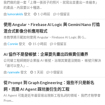
我們做的是一套「上傳一張孩子的照片，就寫出並畫出一本繪本」
的產品，內容要以十種語...
由
lumorakids
發文
1 小時前
0
個留言
使用 Angular、Firebase AI Logic 與 Gemini Nano 打造
混合式影像分析應用程式
本教學將示範如何使用 Angular、Firebase AI Logic 與 G...
由
Connie
發文
15 小時前
0
個留言
AI 協作不是發帳號：企業要先畫出四條責任邊界
公司替工程師開好企業版 AI 帳號，治理其實還沒開始。 帳號只解決
「誰可以登入」...
由
ryanvale
發文
1 天前
0
個留言
從 Prompt 到 Graph Engineering：這些不只是新名
詞，而是 AI Agent 踩坑後衍生的工程
AI Agent 可能是近年最容易出現新工程名詞的領域。 我們才剛學會
Prom...