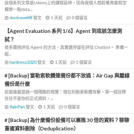
這個系列文章是Udemy上的課程延伸，因為我個人想趁著育嬰假空
檔學一點data...
由
duckravel48
發文
1 天前
0
個留言
【Agent Evaluation 系列 1/6】Agent 到底該怎麼測
試？
很多團隊評估 Agent 的方法，其實還停留在評估 Chatbot。 準備一
組...
由
hardness1020
發文
1 天前
1
個留言
# [Backup] 當勒索軟體連備份都不放過：Air Gap 與離線
備份是什麼
前面幾篇提過一個殘酷的現實：現在的勒索軟體攻擊，第一個目標
往往不是你的正式資料，...
由
RainPan
發文
1 天前
0
個留言
# [Backup] 為什麼備份設備可以塞進 30 倍的資料？聊聊
重複資料刪除（Deduplication）