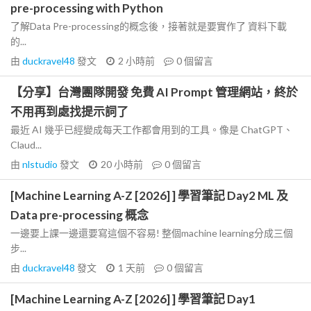
pre-processing with Python
了解Data Pre-processing的概念後，接著就是要實作了 資料下載
的...
由
duckravel48
發文
2 小時前
0
個留言
【分享】台灣團隊開發 免費 AI Prompt 管理網站，終於
不用再到處找提示詞了
最近 AI 幾乎已經變成每天工作都會用到的工具。像是 ChatGPT、
Claud...
由
nlstudio
發文
20 小時前
0
個留言
[Machine Learning A-Z [2026] ] 學習筆記 Day2 ML 及
Data pre-processing 概念
一邊要上課一邊還要寫這個不容易! 整個machine learning分成三個
步...
由
duckravel48
發文
1 天前
0
個留言
[Machine Learning A-Z [2026] ] 學習筆記 Day1