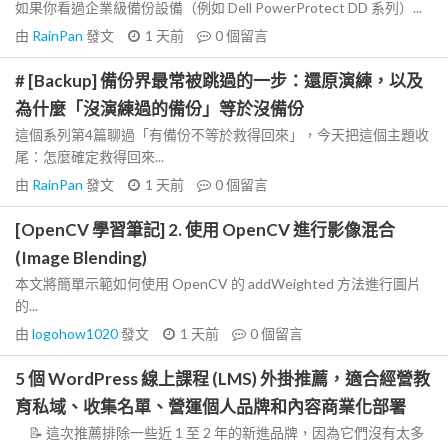
如果你看過企業級備份設備（例如 Dell PowerProtect DD 系列）...
由
RainPan
發文
1 天前
0
個留言
# [Backup] 備份界最常被跳過的一步：還原演練，以及
為什麼「沒演練過的備份」等於沒備份
這個系列第4篇聊過「有備份不等於救得回來」，今天把這個主題收
尾：怎麼確定救得回來...
由
RainPan
發文
1 天前
0
個留言
[OpenCV 學習筆記] 2. 使用 OpenCV 進行影像混合
(Image Blending)
本文將簡單示範如何使用 OpenCV 的 addWeighted 方法進行圖片
的...
由
logohow1020
發文
1 天前
0
個留言
5 個 WordPress 線上課程 (LMS) 外掛推薦，適合經營教
育私域、收集名單、營運個人品牌和內容商業化部署
📝 這次推薦排除一些近 1 至 2 年的新進品牌，因為它們沒有太多