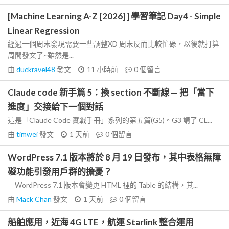
[Machine Learning A-Z [2026] ] 學習筆記 Day4 - Simple
Linear Regression
經過一個周末發現需要一些調整XD 周末反而比較忙碌，以後就打算
周間發文了~雖然是...
由
duckravel48
發文
11 小時前
0
個留言
Claude code 新手篇 5：換 section 不斷線 — 把「當下
進度」交接給下一個對話
這是「Claude Code 實戰手冊」系列的第五篇(G5)。G3 講了 CL...
由
timwei
發文
1 天前
0
個留言
WordPress 7.1 版本將於 8 月 19 日發布，其中表格無障
礙功能引發用戶群的擔憂？
WordPress 7.1 版本會變更 HTML 裡的 Table 的結構，其...
由
Mack Chan
發文
1 天前
0
個留言
船舶應用，近海 4G LTE，航運 Starlink 整合運用