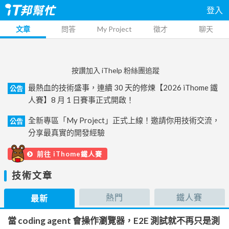
登入
文章
問答
My Project
徵才
聊天
按讚加入 iThelp 粉絲團追蹤
最熱血的技術盛事，連續 30 天的修煉【2026 iThome 鐵
公告
人賽】8 月 1 日賽事正式開啟！
全新專區「My Project」正式上線！邀請你用技術交流，
公告
分享最真實的開發經驗
前往 iThome鐵人賽
技術文章
熱門
鐵人賽
最新
當 coding agent 會操作瀏覽器，E2E 測試就不再只是測