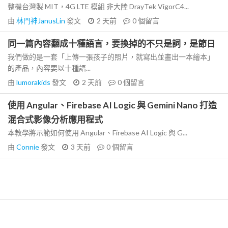
整機台灣製 MIT，4G LTE 模組 非大陸 DrayTek VigorC4...
由
林門神JanusLin
發文
2 天前
0
個留言
同一篇內容翻成十種語言，要換掉的不只是詞，是節日
我們做的是一套「上傳一張孩子的照片，就寫出並畫出一本繪本」
的產品，內容要以十種語...
由
lumorakids
發文
2 天前
0
個留言
使用 Angular、Firebase AI Logic 與 Gemini Nano 打造
混合式影像分析應用程式
本教學將示範如何使用 Angular、Firebase AI Logic 與 G...
由
Connie
發文
3 天前
0
個留言