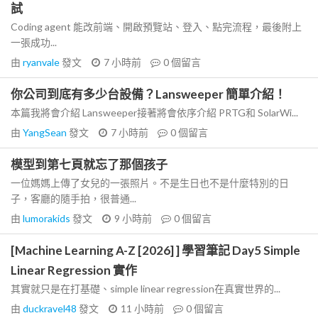
試
Coding agent 能改前端、開啟預覽站、登入、點完流程，最後附上
一張成功...
由
ryanvale
發文
7 小時前
0
個留言
你公司到底有多少台設備？Lansweeper 簡單介紹！
本篇我將會介紹 Lansweeper接著將會依序介紹 PRTG和 SolarWi...
由
YangSean
發文
7 小時前
0
個留言
模型到第七頁就忘了那個孩子
一位媽媽上傳了女兒的一張照片。不是生日也不是什麼特別的日
子，客廳的隨手拍，很普通...
由
lumorakids
發文
9 小時前
0
個留言
[Machine Learning A-Z [2026] ] 學習筆記 Day5 Simple
Linear Regression 實作
其實就只是在打基礎、simple linear regression在真實世界的...
由
duckravel48
發文
11 小時前
0
個留言