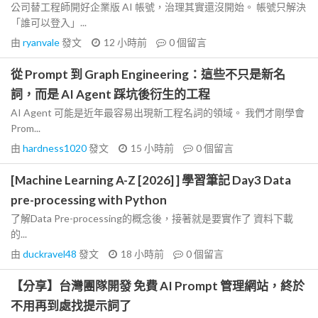
公司替工程師開好企業版 AI 帳號，治理其實還沒開始。 帳號只解決
「誰可以登入」...
由
ryanvale
發文
12 小時前
0
個留言
從 Prompt 到 Graph Engineering：這些不只是新名
詞，而是 AI Agent 踩坑後衍生的工程
AI Agent 可能是近年最容易出現新工程名詞的領域。 我們才剛學會
Prom...
由
hardness1020
發文
15 小時前
0
個留言
[Machine Learning A-Z [2026] ] 學習筆記 Day3 Data
pre-processing with Python
了解Data Pre-processing的概念後，接著就是要實作了 資料下載
的...
由
duckravel48
發文
18 小時前
0
個留言
【分享】台灣團隊開發 免費 AI Prompt 管理網站，終於
不用再到處找提示詞了