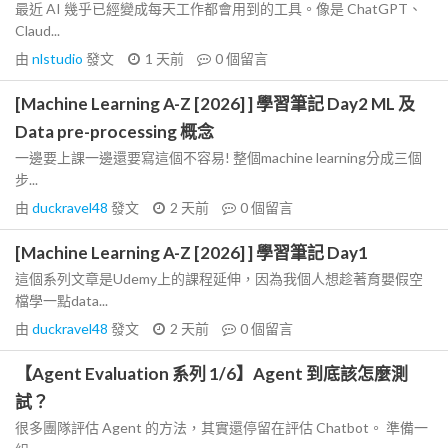
最近 AI 幾乎已經變成每天工作都會用到的工具。像是 ChatGPT、
Claud...
由
nlstudio
發文
1 天前
0
個留言
[Machine Learning A-Z [2026] ] 學習筆記 Day2 ML 及
Data pre-processing 概念
一邊要上課一邊還要寫這個不容易! 整個machine learning分成三個
步...
由
duckravel48
發文
2 天前
0
個留言
[Machine Learning A-Z [2026] ] 學習筆記 Day1
這個系列文章是Udemy上的課程延伸，因為我個人想趁著育嬰假空
檔學一點data...
由
duckravel48
發文
2 天前
0
個留言
【Agent Evaluation 系列 1/6】Agent 到底該怎麼測
試？
很多團隊評估 Agent 的方法，其實還停留在評估 Chatbot。 準備一