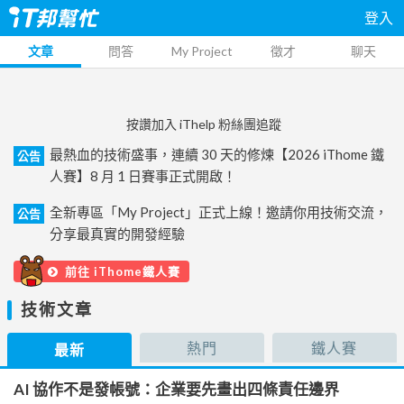
登入
文章
問答
My Project
徵才
聊天
按讚加入 iThelp 粉絲團追蹤
最熱血的技術盛事，連續 30 天的修煉【2026 iThome 鐵
公告
人賽】8 月 1 日賽事正式開啟！
全新專區「My Project」正式上線！邀請你用技術交流，
公告
分享最真實的開發經驗
前往 iThome鐵人賽
技術文章
熱門
鐵人賽
最新
AI 協作不是發帳號：企業要先畫出四條責任邊界