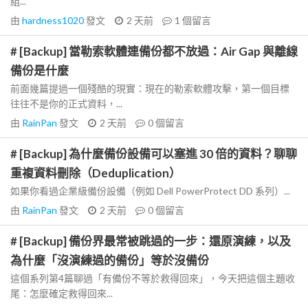
組...
由
hardness1020
發文
2 天前
1
個留言
# [Backup] 當勒索軟體連備份都不放過：Air Gap 與離線
備份是什麼
前面幾篇提過一個殘酷的現實：現在的勒索軟體攻擊，第一個目標
往往不是你的正式資料，...
由
RainPan
發文
2 天前
0
個留言
# [Backup] 為什麼備份設備可以塞進 30 倍的資料？聊聊
重複資料刪除（Deduplication）
如果你看過企業級備份設備（例如 Dell PowerProtect DD 系列）...
由
RainPan
發文
2 天前
0
個留言
# [Backup] 備份界最常被跳過的一步：還原演練，以及
為什麼「沒演練過的備份」等於沒備份
這個系列第4篇聊過「有備份不等於救得回來」，今天把這個主題收
尾：怎麼確定救得回來...