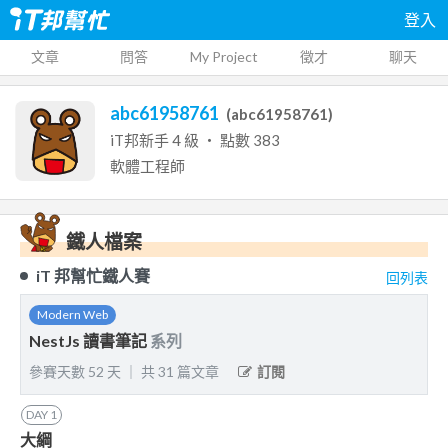
登入
文章
問答
My Project
徵才
聊天
abc61958761
(
abc61958761
)
iT邦新手
4
級 ‧ 點數
383
軟體工程師
鐵人檔案
iT 邦幫忙鐵人賽
回列表
Modern Web
NestJs 讀書筆記
系列
參賽天數
52
天
｜
共
31
篇文章
訂閱
DAY
1
大綱