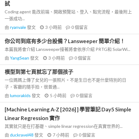
試
Coding agent 能改前端、開啟預覽站、登入、點完流程，最後附上
一張成功...
由
ryanvale
發文
3 小時前
0
個留言
你公司到底有多少台設備？Lansweeper 簡單介紹！
本篇我將會介紹 Lansweeper接著將會依序介紹 PRTG和 SolarWi...
由
YangSean
發文
3 小時前
0
個留言
模型到第七頁就忘了那個孩子
一位媽媽上傳了女兒的一張照片。不是生日也不是什麼特別的日
子，客廳的隨手拍，很普通...
由
lumorakids
發文
5 小時前
0
個留言
[Machine Learning A-Z [2026] ] 學習筆記 Day5 Simple
Linear Regression 實作
其實就只是在打基礎、simple linear regression在真實世界的...
由
duckravel48
發文
7 小時前
0
個留言