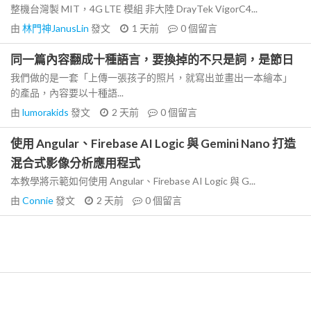
整機台灣製 MIT，4G LTE 模組 非大陸 DrayTek VigorC4...
由
林門神JanusLin
發文
1 天前
0
個留言
同一篇內容翻成十種語言，要換掉的不只是詞，是節日
我們做的是一套「上傳一張孩子的照片，就寫出並畫出一本繪本」
的產品，內容要以十種語...
由
lumorakids
發文
2 天前
0
個留言
使用 Angular、Firebase AI Logic 與 Gemini Nano 打造
混合式影像分析應用程式
本教學將示範如何使用 Angular、Firebase AI Logic 與 G...
由
Connie
發文
2 天前
0
個留言