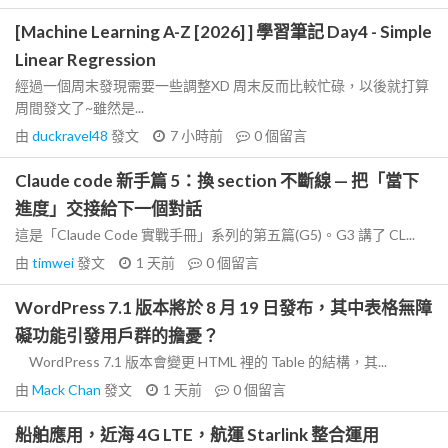
[Machine Learning A-Z [2026] ] 學習筆記 Day4 - Simple
Linear Regression
經過一個周末發現需要一些調整XD 周末反而比較忙碌，以後就打算
周間發文了~雖然是...
由
duckravel48
發文
7 小時前
0
個留言
Claude code 新手篇 5：換 section 不斷線 — 把「當下
進度」交接給下一個對話
這是「Claude Code 實戰手冊」系列的第五篇(G5)。G3 講了 CL...
由
timwei
發文
1 天前
0
個留言
WordPress 7.1 版本將於 8 月 19 日發布，其中表格無障
礙功能引發用戶群的擔憂？
WordPress 7.1 版本會變更 HTML 裡的 Table 的結構，其...
由
Mack Chan
發文
1 天前
0
個留言
船舶應用，近海 4G LTE，航運 Starlink 整合運用