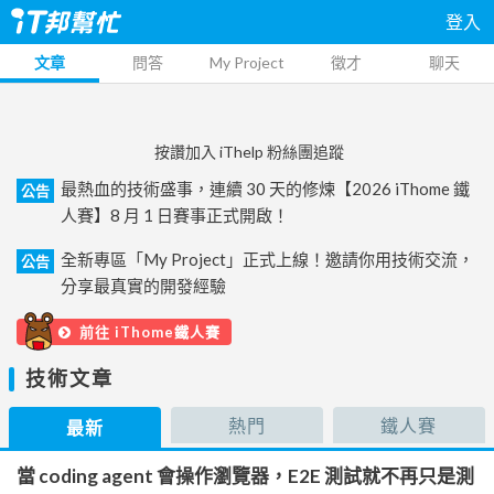
登入
文章
問答
My Project
徵才
聊天
按讚加入 iThelp 粉絲團追蹤
最熱血的技術盛事，連續 30 天的修煉【2026 iThome 鐵
公告
人賽】8 月 1 日賽事正式開啟！
全新專區「My Project」正式上線！邀請你用技術交流，
公告
分享最真實的開發經驗
前往 iThome鐵人賽
技術文章
熱門
鐵人賽
最新
當 coding agent 會操作瀏覽器，E2E 測試就不再只是測