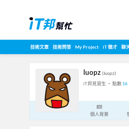
技術文章
技術問答
My Project
iT 徵才
聊
luopz
(luopz)
iT邦見習生 ‧ 點數
16
個人背景