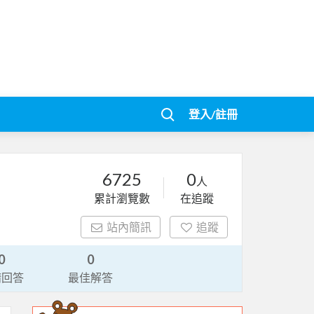
登入/註冊
6725
0
人
累計瀏覽數
在追蹤
站內簡訊
追蹤
0
0
請回答
最佳解答