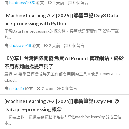
由
hardness1020
發文
1 天前
0
個留言
[Machine Learning A-Z [2026] ] 學習筆記 Day3 Data
pre-processing with Python
了解Data Pre-processing的概念後，接著就是要實作了 資料下載
的...
由
duckravel48
發文
2 天前
0
個留言
【分享】台灣團隊開發 免費 AI Prompt 管理網站，終於
不用再到處找提示詞了
最近 AI 幾乎已經變成每天工作都會用到的工具。像是 ChatGPT、
Claud...
由
nlstudio
發文
2 天前
0
個留言
[Machine Learning A-Z [2026] ] 學習筆記 Day2 ML 及
Data pre-processing 概念
一邊要上課一邊還要寫這個不容易! 整個machine learning分成三個
步...