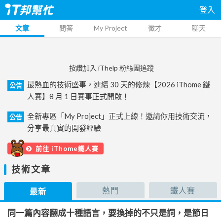
登入
文章
問答
My Project
徵才
聊天
按讚加入 iThelp 粉絲團追蹤
最熱血的技術盛事，連續 30 天的修煉【2026 iThome 鐵
公告
人賽】8 月 1 日賽事正式開啟！
全新專區「My Project」正式上線！邀請你用技術交流，
公告
分享最真實的開發經驗
前往 iThome鐵人賽
技術文章
熱門
鐵人賽
最新
同一篇內容翻成十種語言，要換掉的不只是詞，是節日