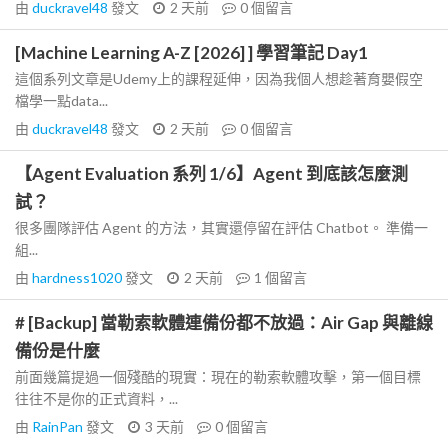
由
duckravel48
發文
2 天前
0
個留言
[Machine Learning A-Z [2026] ] 學習筆記 Day1
這個系列文章是Udemy上的課程延伸，因為我個人想趁著育嬰假空
檔學一點data...
由
duckravel48
發文
2 天前
0
個留言
【Agent Evaluation 系列 1/6】Agent 到底該怎麼測
試？
很多團隊評估 Agent 的方法，其實還停留在評估 Chatbot。 準備一
組...
由
hardness1020
發文
2 天前
1
個留言
# [Backup] 當勒索軟體連備份都不放過：Air Gap 與離線
備份是什麼
前面幾篇提過一個殘酷的現實：現在的勒索軟體攻擊，第一個目標
往往不是你的正式資料，...
由
RainPan
發文
3 天前
0
個留言