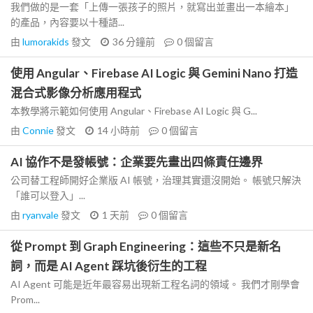
我們做的是一套「上傳一張孩子的照片，就寫出並畫出一本繪本」
的產品，內容要以十種語...
由
lumorakids
發文
36 分鐘前
0
個留言
使用 Angular、Firebase AI Logic 與 Gemini Nano 打造
混合式影像分析應用程式
本教學將示範如何使用 Angular、Firebase AI Logic 與 G...
由
Connie
發文
14 小時前
0
個留言
AI 協作不是發帳號：企業要先畫出四條責任邊界
公司替工程師開好企業版 AI 帳號，治理其實還沒開始。 帳號只解決
「誰可以登入」...
由
ryanvale
發文
1 天前
0
個留言
從 Prompt 到 Graph Engineering：這些不只是新名
詞，而是 AI Agent 踩坑後衍生的工程
AI Agent 可能是近年最容易出現新工程名詞的領域。 我們才剛學會
Prom...