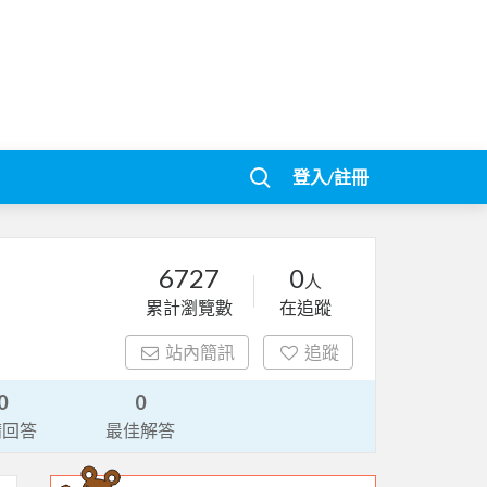
登入/註冊
6727
0
人
累計瀏覽數
在追蹤
站內簡訊
追蹤
0
0
請回答
最佳解答