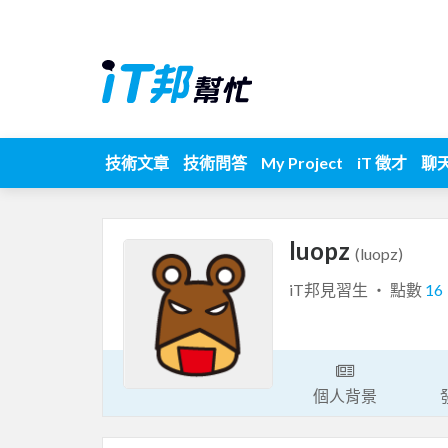
技術文章
技術問答
My Project
iT 徵才
聊
luopz
(luopz)
iT邦見習生 ‧ 點數
16
個人背景