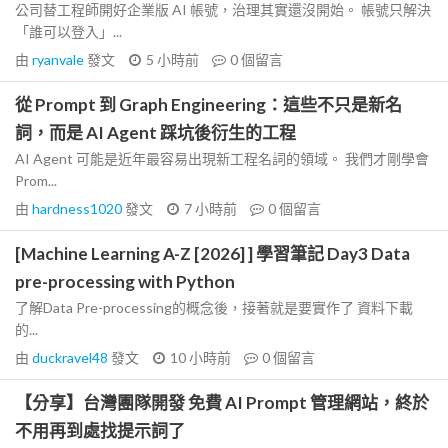
公司替工程師開好企業版 AI 帳號，治理其實還沒開始。 帳號只解決
「誰可以登入」...
由
ryanvale
發文
5 小時前
0
個留言
從 Prompt 到 Graph Engineering：這些不只是新名
詞，而是 AI Agent 踩坑後衍生的工程
AI Agent 可能是近年最容易出現新工程名詞的領域。 我們才剛學會
Prom...
由
hardness1020
發文
7 小時前
0
個留言
[Machine Learning A-Z [2026] ] 學習筆記 Day3 Data
pre-processing with Python
了解Data Pre-processing的概念後，接著就是要實作了 資料下載
的...
由
duckravel48
發文
10 小時前
0
個留言
【分享】台灣團隊開發 免費 AI Prompt 管理網站，終於
不用再到處找提示詞了