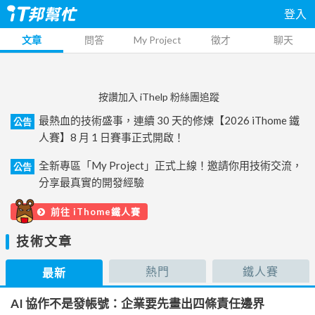
登入
文章
問答
My Project
徵才
聊天
按讚加入 iThelp 粉絲團追蹤
最熱血的技術盛事，連續 30 天的修煉【2026 iThome 鐵
公告
人賽】8 月 1 日賽事正式開啟！
全新專區「My Project」正式上線！邀請你用技術交流，
公告
分享最真實的開發經驗
前往 iThome鐵人賽
技術文章
熱門
鐵人賽
最新
AI 協作不是發帳號：企業要先畫出四條責任邊界