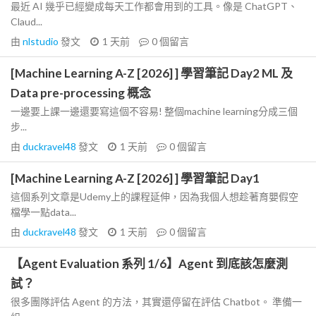
最近 AI 幾乎已經變成每天工作都會用到的工具。像是 ChatGPT、
Claud...
由
nlstudio
發文
1 天前
0
個留言
[Machine Learning A-Z [2026] ] 學習筆記 Day2 ML 及
Data pre-processing 概念
一邊要上課一邊還要寫這個不容易! 整個machine learning分成三個
步...
由
duckravel48
發文
1 天前
0
個留言
[Machine Learning A-Z [2026] ] 學習筆記 Day1
這個系列文章是Udemy上的課程延伸，因為我個人想趁著育嬰假空
檔學一點data...
由
duckravel48
發文
1 天前
0
個留言
【Agent Evaluation 系列 1/6】Agent 到底該怎麼測
試？
很多團隊評估 Agent 的方法，其實還停留在評估 Chatbot。 準備一