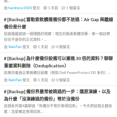
組...
由
hardness1020
發文
1 天前
1
個留言
# [Backup] 當勒索軟體連備份都不放過：Air Gap 與離線
備份是什麼
前面幾篇提過一個殘酷的現實：現在的勒索軟體攻擊，第一個目標
往往不是你的正式資料，...
由
RainPan
發文
1 天前
0
個留言
# [Backup] 為什麼備份設備可以塞進 30 倍的資料？聊聊
重複資料刪除（Deduplication）
如果你看過企業級備份設備（例如 Dell PowerProtect DD 系列）...
由
RainPan
發文
1 天前
0
個留言
# [Backup] 備份界最常被跳過的一步：還原演練，以及
為什麼「沒演練過的備份」等於沒備份
這個系列第4篇聊過「有備份不等於救得回來」，今天把這個主題收
尾：怎麼確定救得回來...