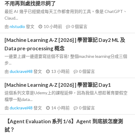
不用再到處找提示詞了
最近 AI 幾乎已經變成每天工作都會用到的工具。像是 ChatGPT、
Claud...
由
nlstudio
發文
10 小時前
0
個留言
[Machine Learning A-Z [2026] ] 學習筆記 Day2 ML 及
Data pre-processing 概念
一邊要上課一邊還要寫這個不容易! 整個machine learning分成三個
步...
由
duckravel48
發文
13 小時前
0
個留言
[Machine Learning A-Z [2026] ] 學習筆記 Day1
這個系列文章是Udemy上的課程延伸，因為我個人想趁著育嬰假空
檔學一點data...
由
duckravel48
發文
14 小時前
0
個留言
【Agent Evaluation 系列 1/6】Agent 到底該怎麼測
試？