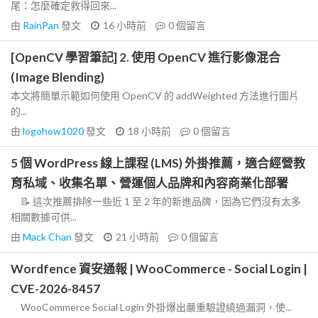
尾：怎麼確定救得回來...
由
RainPan
發文
16 小時前
0
個留言
[OpenCV 學習筆記] 2. 使用 OpenCV 進行影像混合
(Image Blending)
本文將簡單示範如何使用 OpenCV 的 addWeighted 方法進行圖片
的...
由
logohow1020
發文
18 小時前
0
個留言
5 個 WordPress 線上課程 (LMS) 外掛推薦，適合經營教
育私域、收集名單、營運個人品牌和內容商業化部署
📝 這次推薦排除一些近 1 至 2 年的新進品牌，因為它們沒有太多
相關數據可供...
由
Mack Chan
發文
21 小時前
0
個留言
Wordfence 資安通報 | WooCommerce - Social Login |
CVE-2026-8457
WooCommerce Social Login 外掛爆出嚴重驗證繞過漏洞，使...