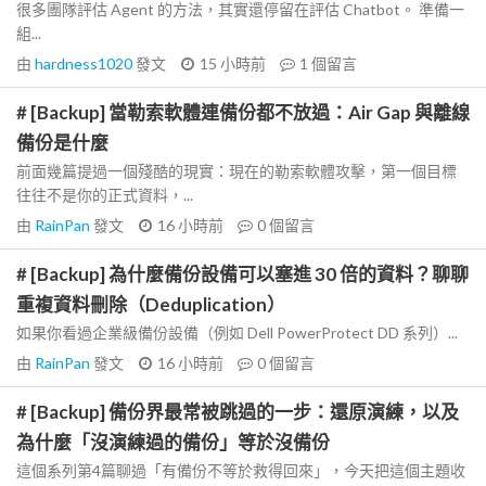
很多團隊評估 Agent 的方法，其實還停留在評估 Chatbot。 準備一
組...
由
hardness1020
發文
15 小時前
1
個留言
# [Backup] 當勒索軟體連備份都不放過：Air Gap 與離線
備份是什麼
前面幾篇提過一個殘酷的現實：現在的勒索軟體攻擊，第一個目標
往往不是你的正式資料，...
由
RainPan
發文
16 小時前
0
個留言
# [Backup] 為什麼備份設備可以塞進 30 倍的資料？聊聊
重複資料刪除（Deduplication）
如果你看過企業級備份設備（例如 Dell PowerProtect DD 系列）...
由
RainPan
發文
16 小時前
0
個留言
# [Backup] 備份界最常被跳過的一步：還原演練，以及
為什麼「沒演練過的備份」等於沒備份
這個系列第4篇聊過「有備份不等於救得回來」，今天把這個主題收