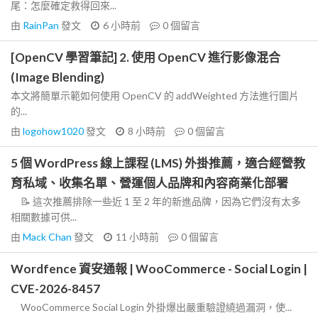
尾：怎麼確定救得回來...
由
RainPan
發文
6 小時前
0
個留言
[OpenCV 學習筆記] 2. 使用 OpenCV 進行影像混合
(Image Blending)
本文將簡單示範如何使用 OpenCV 的 addWeighted 方法進行圖片
的...
由
logohow1020
發文
8 小時前
0
個留言
5 個 WordPress 線上課程 (LMS) 外掛推薦，適合經營教
育私域、收集名單、營運個人品牌和內容商業化部署
📝 這次推薦排除一些近 1 至 2 年的新進品牌，因為它們沒有太多
相關數據可供...
由
Mack Chan
發文
11 小時前
0
個留言
Wordfence 資安通報 | WooCommerce - Social Login |
CVE-2026-8457
WooCommerce Social Login 外掛爆出嚴重驗證繞過漏洞，使...