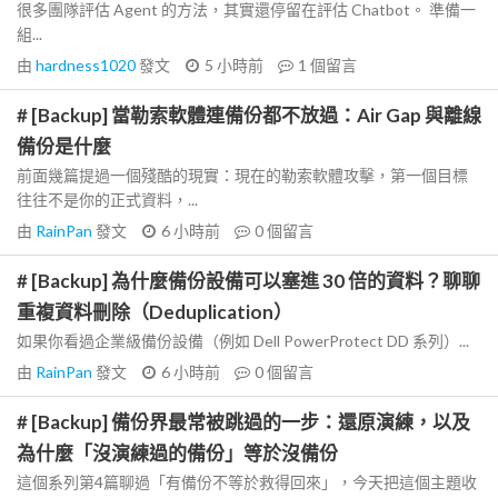
很多團隊評估 Agent 的方法，其實還停留在評估 Chatbot。 準備一
組...
由
hardness1020
發文
5 小時前
1
個留言
# [Backup] 當勒索軟體連備份都不放過：Air Gap 與離線
備份是什麼
前面幾篇提過一個殘酷的現實：現在的勒索軟體攻擊，第一個目標
往往不是你的正式資料，...
由
RainPan
發文
6 小時前
0
個留言
# [Backup] 為什麼備份設備可以塞進 30 倍的資料？聊聊
重複資料刪除（Deduplication）
如果你看過企業級備份設備（例如 Dell PowerProtect DD 系列）...
由
RainPan
發文
6 小時前
0
個留言
# [Backup] 備份界最常被跳過的一步：還原演練，以及
為什麼「沒演練過的備份」等於沒備份
這個系列第4篇聊過「有備份不等於救得回來」，今天把這個主題收