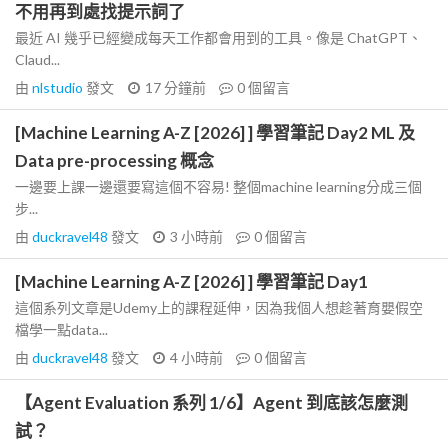
不用再到處找提示詞了
最近 AI 幾乎已經變成每天工作都會用到的工具。像是 ChatGPT、
Claud...
由
nlstudio
發文
17 分鐘前
0
個留言
[Machine Learning A-Z [2026] ] 學習筆記 Day2 ML 及
Data pre-processing 概念
一邊要上課一邊還要寫這個不容易! 整個machine learning分成三個
步...
由
duckravel48
發文
3 小時前
0
個留言
[Machine Learning A-Z [2026] ] 學習筆記 Day1
這個系列文章是Udemy上的課程延伸，因為我個人想趁著育嬰假空
檔學一點data...
由
duckravel48
發文
4 小時前
0
個留言
【Agent Evaluation 系列 1/6】Agent 到底該怎麼測
試？