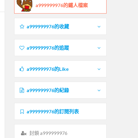
a999999976的鐵人檔案
a999999976的收藏
a999999976的追蹤
a999999976的Like
a999999976的紀錄
a999999976的訂閱列表
封鎖 a999999976