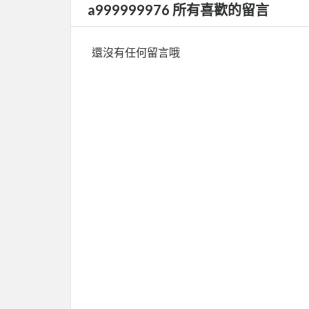
a999999976 所有喜歡的留言
還沒有任何留言哦