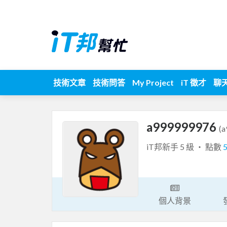
技術文章
技術問答
My Project
iT 徵才
聊
a999999976
(
iT邦新手 5 級 ‧ 點數
個人背景