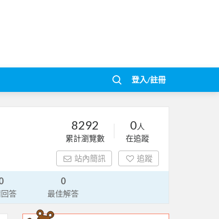
登入/註冊
8292
0
人
累計瀏覽數
在追蹤
站內簡訊
追蹤
0
0
請回答
最佳解答