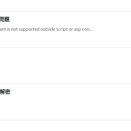
t問題
ot supported outside script or asp con...
et解密