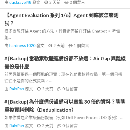
由
duckravel48
發文
2 天前
0
個留言
【Agent Evaluation 系列 1/6】Agent 到底該怎麼測
試？
很多團隊評估 Agent 的方法，其實還停留在評估 Chatbot。 準備一
組...
由
hardness1020
發文
2 天前
1
個留言
# [Backup] 當勒索軟體連備份都不放過：Air Gap 與離線
備份是什麼
前面幾篇提過一個殘酷的現實：現在的勒索軟體攻擊，第一個目標
往往不是你的正式資料，...
由
RainPan
發文
2 天前
0
個留言
# [Backup] 為什麼備份設備可以塞進 30 倍的資料？聊聊
重複資料刪除（Deduplication）
如果你看過企業級備份設備（例如 Dell PowerProtect DD 系列）...
由
RainPan
發文
2 天前
0
個留言