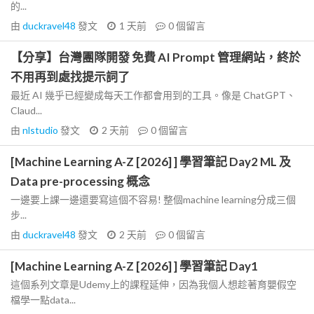
的...
由
duckravel48
發文
1 天前
0
個留言
【分享】台灣團隊開發 免費 AI Prompt 管理網站，終於
不用再到處找提示詞了
最近 AI 幾乎已經變成每天工作都會用到的工具。像是 ChatGPT、
Claud...
由
nlstudio
發文
2 天前
0
個留言
[Machine Learning A-Z [2026] ] 學習筆記 Day2 ML 及
Data pre-processing 概念
一邊要上課一邊還要寫這個不容易! 整個machine learning分成三個
步...
由
duckravel48
發文
2 天前
0
個留言
[Machine Learning A-Z [2026] ] 學習筆記 Day1
這個系列文章是Udemy上的課程延伸，因為我個人想趁著育嬰假空
檔學一點data...