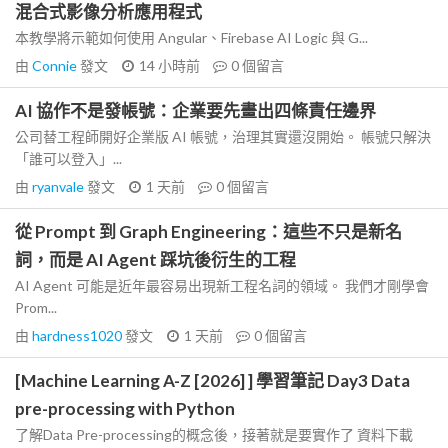
混合式影像分析應用程式
本教學將示範如何使用 Angular、Firebase AI Logic 與 G...
由
Connie
發文
14 小時前
0
個留言
AI 協作不是發帳號：企業要先畫出四條責任邊界
公司替工程師開好企業版 AI 帳號，治理其實還沒開始。 帳號只解決
「誰可以登入」...
由
ryanvale
發文
1 天前
0
個留言
從 Prompt 到 Graph Engineering：這些不只是新名
詞，而是 AI Agent 踩坑後衍生的工程
AI Agent 可能是近年最容易出現新工程名詞的領域。 我們才剛學會
Prom...
由
hardness1020
發文
1 天前
0
個留言
[Machine Learning A-Z [2026] ] 學習筆記 Day3 Data
pre-processing with Python
了解Data Pre-processing的概念後，接著就是要實作了 資料下載